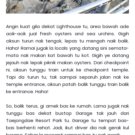
Angin kuat gila dekat Lighthouse tu, area bawah ade
acik-acik jual fresh oysters and sea urchins. Gigih
ciksun turun nak tengok, lepas tu mengah naik balik.
Haha! Ramai jugak la locals yang datang sini semata-
mata nak makan kat bawah tu kot. Gigih ye datang
jejauh nak lepak piknik makan oysters. Dari checkpoint
ni, ciksun tunggu train untuk ke checkpoint temple.
Tapi da turun tu, tak sampai separuh jalan nak ke
temple entrance, ciksun patah balik tunggu train balik
ke entrance. Haha!
So, balik terus, gi amek bas ke rumah. Lama jugak nak
tunggu bas dekat bustop Garage tak jauh dari
Taejongdae Resort Park tu. Garage tu tempat bas-
bas berhenti rehat. Jadi, ikut driver dia nak gerak kul
berapa. Sabar la menanti sampai bas tu nak gerak.