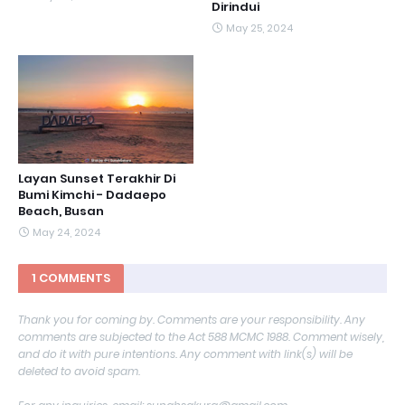
Dirindui
May 25, 2024
Layan Sunset Terakhir Di
Bumi Kimchi - Dadaepo
Beach, Busan
May 24, 2024
1 COMMENTS
Thank you for coming by. Comments are your responsibility. Any
comments are subjected to the Act 588 MCMC 1988. Comment wisely,
and do it with pure intentions. Any comment with link(s) will be
deleted to avoid spam.