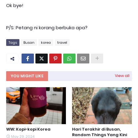
Ok bye!
P/S: Petang ni korang berbuka apa?
Tags
Busan
korea
travel
YOU MIGHT LIKE
View all
WW: Kopi-kopi Korea
Hari Terakhir di Busan,
Random Things Yang Kini
May 29, 2024