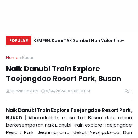
Daun Retreats,
KEMPEN: Kami TAK Sambut Hari Valentine~
Me
POPULAR
Home
Busan
Naik Danubi Train Explore
Taejongdae Resort Park, Busan
Sunah Sakura
3/14/2024 03:30:00 PM
1
Naik Danubi Train Explore Taejongdae Resort Park,
Busan |
Alhamdulillah, masa kat Busan dulu, ciksun
berkesempatan naik Danubi Train explore Taejongdae
Resort Park, Jeonmang-ro, dekat Yeongdo-gu. Dari