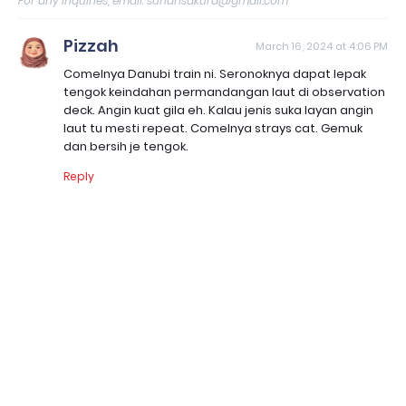
For any inquiries, email: sunahsakura@gmail.com
Pizzah
March 16, 2024 at 4:06 PM
Comelnya Danubi train ni. Seronoknya dapat lepak
tengok keindahan permandangan laut di observation
deck. Angin kuat gila eh. Kalau jenis suka layan angin
laut tu mesti repeat. Comelnya strays cat. Gemuk
dan bersih je tengok.
Reply