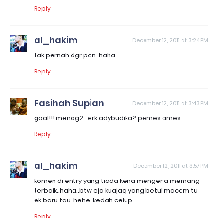
Reply
al_hakim
December 12, 2011 at 3:24 PM
tak pernah dgr pon..haha
Reply
Fasihah Supian
December 12, 2011 at 3:43 PM
goal!!! menag2...erk adybudika? pemes ames
Reply
al_hakim
December 12, 2011 at 3:57 PM
komen di entry yang tiada kena mengena memang
terbaik..haha..btw eja kuajaq yang betul macam tu
ek.baru tau..hehe..kedah celup
Reply