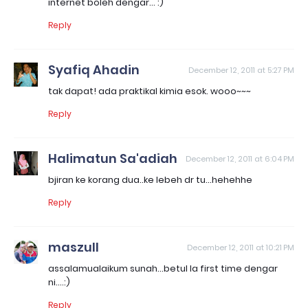
internet boleh dengar... :)
Reply
Syafiq Ahadin
December 12, 2011 at 5:27 PM
tak dapat! ada praktikal kimia esok. wooo~~~
Reply
Halimatun Sa'adiah
December 12, 2011 at 6:04 PM
bjiran ke korang dua..ke lebeh dr tu...hehehhe
Reply
maszull
December 12, 2011 at 10:21 PM
assalamualaikum sunah...betul la first time dengar
ni....:)
Reply