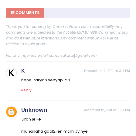
15 COMMENTS
Thank you for coming by. Comments are your responsibility. Any
comments are subjected to the Act 588 MCMC 1988. Comment wisely,
and do it with pure intentions. Any comment with link(s) will be
deleted to avoid spam.
For any inquiries, email: sunahsakura@gmail.com
K
December 12, 2011 at 3:17 PM
hehe, takyah senyap la :P
Reply
Unknown
December 12, 2011 at 3:24 PM
Jiran je ke
muhahaha gaol2 len mcm byinye