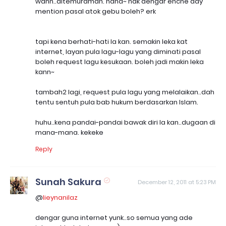
wahh..ditemuramah. haha~ nak dengar enche ady
mention pasal atok gebu boleh? erk
tapi kena berhati-hati la kan. semakin leka kat
internet, layan pula lagu-lagu yang diminati pasal
boleh request lagu kesukaan. boleh jadi makin leka
kann~
tambah2 lagi, request pula lagu yang melalaikan..dah
tentu sentuh pula bab hukum berdasarkan Islam.
huhu..kena pandai-pandai bawak diri la kan..dugaan di
mana-mana. kekeke
Reply
Sunah Sakura
December 12, 2011 at 5:23 PM
@
lieynanilaz
dengar guna internet yunk..so semua yang ade