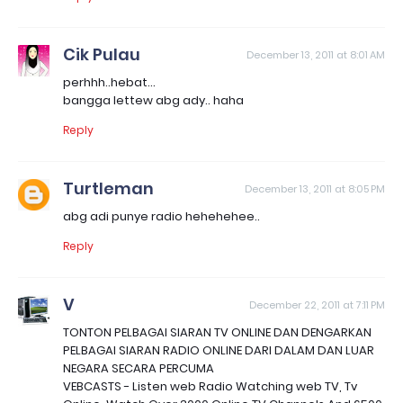
Cik Pulau
December 13, 2011 at 8:01 AM
perhhh..hebat...
bangga lettew abg ady.. haha
Reply
Turtleman
December 13, 2011 at 8:05 PM
abg adi punye radio hehehehee..
Reply
V
December 22, 2011 at 7:11 PM
TONTON PELBAGAI SIARAN TV ONLINE DAN DENGARKAN
PELBAGAI SIARAN RADIO ONLINE DARI DALAM DAN LUAR
NEGARA SECARA PERCUMA
VEBCASTS - Listen web Radio Watching web TV, Tv