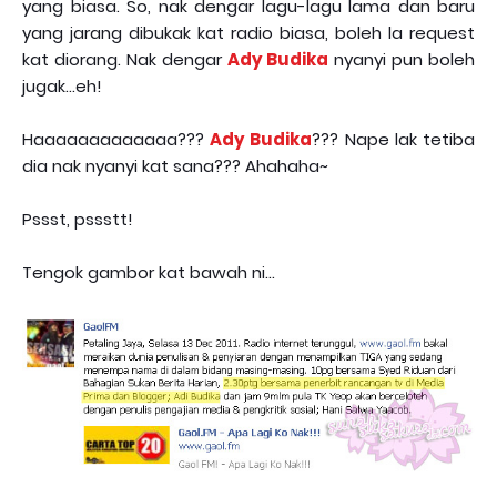
yang biasa. So, nak dengar lagu-lagu lama dan baru
yang jarang dibukak kat radio biasa, boleh la request
kat diorang. Nak dengar
Ady Budika
nyanyi pun boleh
jugak...eh!
Haaaaaaaaaaaaa???
Ady Budika
??? Nape lak tetiba
dia nak nyanyi kat sana??? Ahahaha~
Pssst, pssstt!
Tengok gambor kat bawah ni...