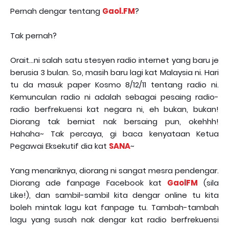
Pernah dengar tentang
Gaol.FM
?
Tak pernah?
Orait...ni salah satu stesyen radio internet yang baru je
berusia 3 bulan. So, masih baru lagi kat Malaysia ni. Hari
tu da masuk paper Kosmo 8/12/11 tentang radio ni.
Kemunculan radio ni adalah sebagai pesaing radio-
radio berfrekuensi kat negara ni, eh bukan, bukan!
Diorang tak berniat nak bersaing pun, okehhh!
Hahaha~ Tak percaya, gi baca kenyataan Ketua
Pegawai Eksekutif dia kat
SANA
~
Yang menariknya, diorang ni sangat mesra pendengar.
Diorang ade fanpage Facebook kat
GaolFM
(sila
Like!), dan sambil-sambil kita dengar online tu kita
boleh mintak lagu kat fanpage tu. Tambah-tambah
lagu yang susah nak dengar kat radio berfrekuensi