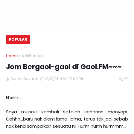
POPULAR
Home
AdyBudika
Jom Bergaol-gaol di Gaol.FM~~~
Sunah Sakura
12/12/2011 03:12:00 PM
15
Ehem...
Saya muncul kembali setelah seharian menyepi.
Cehhh...baru nak diam lama-lama, terus tak jadi sebab
nak kena sampaikan sesuatu ni. Hurm hurm hurmmm...