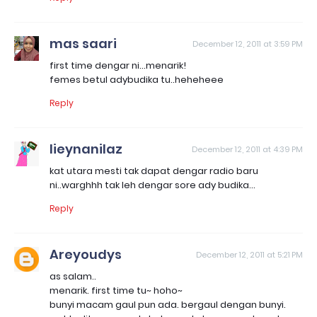
mas saari
December 12, 2011 at 3:59 PM
first time dengar ni...menarik!
femes betul adybudika tu..heheheee
Reply
lieynanilaz
December 12, 2011 at 4:39 PM
kat utara mesti tak dapat dengar radio baru
ni..warghhh tak leh dengar sore ady budika...
Reply
Areyoudys
December 12, 2011 at 5:21 PM
as salam..
menarik. first time tu~ hoho~
bunyi macam gaul pun ada. bergaul dengan bunyi.