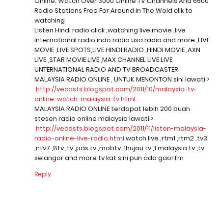
Online. Watch Over 3000 Online TV Channels And 6500
Radio Stations Free For Around In The Wold clik to
watching
Listen Hindi radio click ,watching live movie ,live
international radio,indo radio.usa radio and more ,LIVE
MOVIE ,LIVE SPOTS,LIVE HINDI RADIO ,HINDI MOVIE ,AXN
LIVE ,STAR MOVIE LIVE ,MAX CHANNEL LIVE LIVE
UNTERNATIONAL RADIO AND TV BROADCASTER
MALAYSIA RADIO ONLINE , UNTUK MENONTON sini lawati >
http://vecasts.blogspot.com/2011/10/malaysia-tv-
online-watch-malaysia-tv.html
MALAYSIA RADIO ONLINE terdapat lebih 200 buah
stesen radio online malaysia lawati >
http://vecasts.blogspot.com/2011/11/listen-malaysia-
radio-online-live-radio.html
watch live ,rtm1 ,rtm2 ,tv3
,ntv7 ,8tv ,tv ,pas tv ,mobtv ,1hujau tv ,1 malaysia tv ,tv
selangor and more tv kat sini pun ada gaol fm
Reply