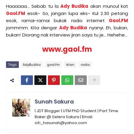
Haaaaaa... Sebab tu la
Ady Budika
akan muncul kat
Gaol.FM
esok~ So, jangan lupa eks~ Kul 2.30 petang
esok, ramai-ramai bukak radio internet
Gaol.FM
jommmm. Kita dengar
Ady Budika
nyanyi. Eh, bukan,
bukan! Diorang nak interview jiran saya tu je... Hehehe...
www.gaol.fm
Tags
AdyBudika
gaol.fm
iklan
radio
Sunah Sakura
| JDT Blogger | UTM PhD Student | Part Time
Baker @ Selera Sakura | Email:
siti_hasunah@yahoo.com