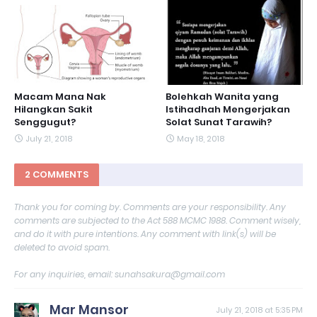
Macam Mana Nak
Bolehkah Wanita yang
Hilangkan Sakit
Istihadhah Mengerjakan
Senggugut?
Solat Sunat Tarawih?
July 21, 2018
May 18, 2018
2 COMMENTS
Thank you for coming by. Comments are your responsibility. Any
comments are subjected to the Act 588 MCMC 1988. Comment wisely,
and do it with pure intentions. Any comment with link(s) will be
deleted to avoid spam.
For any inquiries, email: sunahsakura@gmail.com
Mar Mansor
July 21, 2018 at 5:35 PM