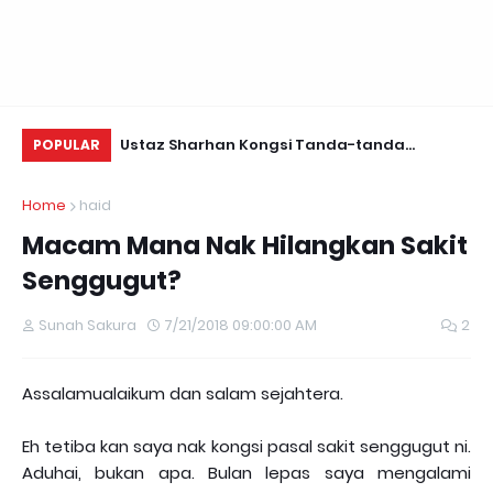
Daun Retreats,
Ustaz Sharhan Kongsi Tanda-tanda
Be
POPULAR
Terkena Sihir, Saka dan Gangguan Jin
Home
haid
Macam Mana Nak Hilangkan Sakit
Senggugut?
Sunah Sakura
7/21/2018 09:00:00 AM
2
Assalamualaikum dan salam sejahtera.
Eh tetiba kan saya nak kongsi pasal sakit senggugut ni.
Aduhai, bukan apa. Bulan lepas saya mengalami