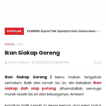
Daun Retreats,
KEMPEN: Kami TAK Sambut Hari Valentine~
Na
POPULAR
Home
ikan
Ikan Siakap Goreng
Sunah Sakura
8/20/2019 02:30:00 PM
12
Ikan Siakap Goreng |
Menu makan tengahari
semalam. Balik dari rumah Sis Lin, dia bekalkan
ikan
siakap dah siap potong
. Alhamdulillah, semoga
murah rezeki Sis Lin dan keluarganya. Ameen!
Ingatkan balik rumah tu lepas kemas apa yang patut