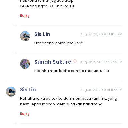
Nak kena tuntut jugak siakap
sekeping ngan Sis Lin ni tauuu
Reply
Sis Lin
August 20, 2019 at 11:35 PM
Hehehehe boleh, mai lerrr
Sunah Sakura
August 21, 2019 at 12:22 PM
haahha mari la kita semua menuntut..:p
Sis Lin
August 20, 2019 at 11:35 PM
Hahahaha kalau tak ko dah membuta kannnn...yang
best, lepas makan membuta kan hahahaha
Reply