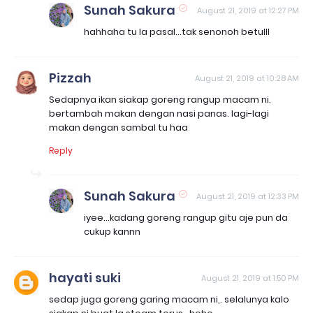
Sunah Sakura
August 21, 2019 at 12:27 PM
hahhaha tu la pasal...tak senonoh betulll
Pizzah
August 21, 2019 at 10:28 AM
Sedapnya ikan siakap goreng rangup macam ni.
bertambah makan dengan nasi panas. lagi-lagi
makan dengan sambal tu haa
Reply
Sunah Sakura
August 21, 2019 at 12:33 PM
iyee...kadang goreng rangup gitu aje pun da
cukup kannn
hayati suki
August 21, 2019 at 1:50 PM
sedap juga goreng garing macam ni,. selalunya kalo