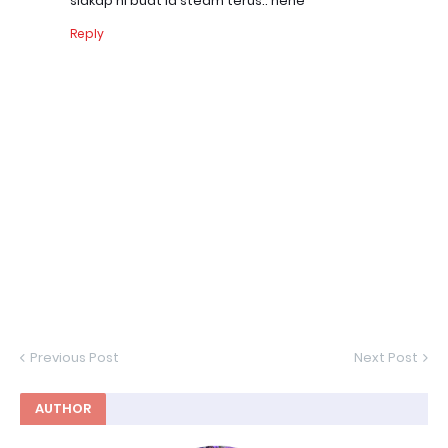
siakap ni buat la steam terus.. hehe
Reply
Previous Post
Next Post
AUTHOR