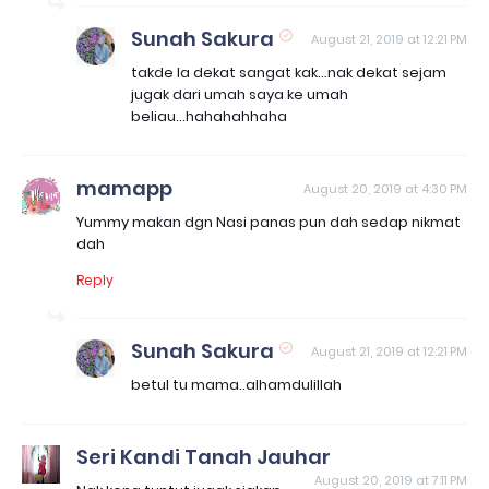
Sunah Sakura
August 21, 2019 at 12:21 PM
takde la dekat sangat kak...nak dekat sejam
jugak dari umah saya ke umah
beliau...hahahahhaha
mamapp
August 20, 2019 at 4:30 PM
Yummy makan dgn Nasi panas pun dah sedap nikmat
dah
Reply
Sunah Sakura
August 21, 2019 at 12:21 PM
betul tu mama..alhamdulillah
Seri Kandi Tanah Jauhar
August 20, 2019 at 7:11 PM