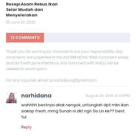
Resepi Asam Rebus Ikan
Selar Mudah dan
Menyelerakan
June 22, 2023
12 COMMENTS
Thank you for coming by. Comments are your responsibility. Any
comments are subjected to the Act 588 MCMC 1988. Comment wisely,
and do it with pure intentions. Any comment with link(s) will be
deleted to avoid spam.
For any inquiries, email: sunahsakura@gmail.com
norhidana
August 20, 2019 at 3:14 PM
wahhhh bestnya akak nengok, untunglah dpt mkn ikan
siakap fresh, mmg Sunah ni dkt ngn Sis Lin ke?? best
tul
Reply