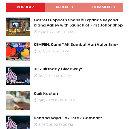
POPULAR
RECENTS
COMMENTS
Garrett Popcorn Shops® Expands Beyond
Klang Valley with Launch of First Johor Shop
12/11/2022 09:33:00 AM
KEMPEN: Kami TAK Sambut Hari Valentine~
2/14/2011 11:59:00 PM
31-7 Birthday Giveaway!
7/01/2011 12:00:00 AM
Kuih Kasturi
7/10/2026 09:30:00 AM
Kenapa Saya Tak Letak Gambar?
3/05/2011 02:35:00 PM