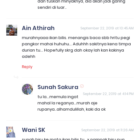
dan tuskan minyaknya, dia akan jadi garing
sendiri di luar..
Ain Athirah
September 22, 2019 at 10:45 AM
murahnyaaa ikan bilis. menangis baca sbb hritu pegi
pangkor mahai huhuhu... Aduhhh sakitnya kena timpa
durian tu... Hopefully skrg dah okay lah kan kakinya
adehh
Reply
Sunah Sakura
September 22, 2019 at 4:14 PM
tu la...memula ingat
mahal la reganya...murah aje
rupanya..alhamdulillah, kaki da ok
Wani SK
September 22, 2019 at 11:26 AM
sunah biru ke mata ikan bilis tu ..x nampak biru pun..