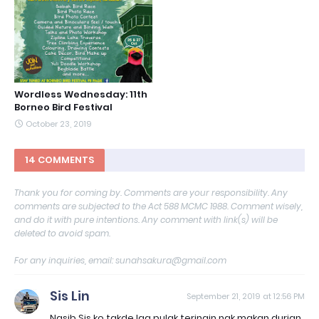
Wordless Wednesday: 11th
Borneo Bird Festival
October 23, 2019
14 COMMENTS
Thank you for coming by. Comments are your responsibility. Any
comments are subjected to the Act 588 MCMC 1988. Comment wisely,
and do it with pure intentions. Any comment with link(s) will be
deleted to avoid spam.
For any inquiries, email: sunahsakura@gmail.com
Sis Lin
September 21, 2019 at 12:56 PM
Nasib Sis ko takde laa pulak teringin nak makan durian