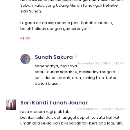
Sabah, kalau yang Udang Merah tu nak gak hehehe
sian Sunah..
Legaaa oiii dh siap semua post Sabah schedule,
boleh holiday dengan gumbiranya!!!
Reply
Sunah Sakura
September 22, 2019 at 4:12 PM
sebenarnya, bila saya
sebut durian sabah tu, maksudnya segala
jenis durian merah, oren, kuning tu la..bukan
durian biasa...
Seri Kandi Tanah Jauhar
September 22, 2019 at 8:25 AM
rasa macam rugi plak tak
beli ikan bilis, duit dah tinggal doploh tu satu hal, kat
umah ada sekilo ikan bilis sabah tak bersiang lagi, hihi.