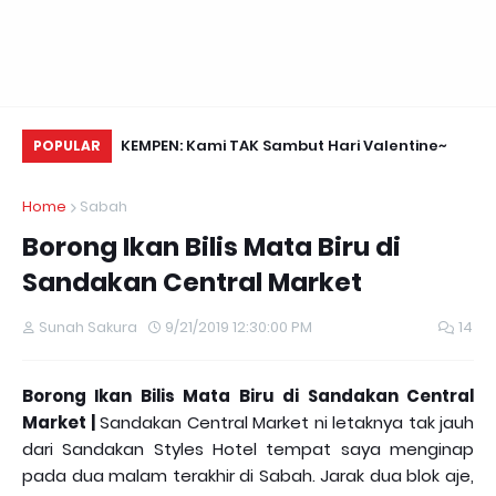
Daun Retreats,
KEMPEN: Kami TAK Sambut Hari Valentine~
Na
POPULAR
Home
Sabah
Borong Ikan Bilis Mata Biru di
Sandakan Central Market
Sunah Sakura
9/21/2019 12:30:00 PM
14
Borong Ikan Bilis Mata Biru di Sandakan Central
Market |
Sandakan Central Market ni letaknya tak jauh
dari Sandakan Styles Hotel tempat saya menginap
pada dua malam terakhir di Sabah. Jarak dua blok aje,