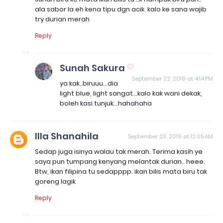
ala sabor la eh kena tipu dgn acik. kalo ke sana wajib
try durian merah
Reply
Sunah Sakura
September 22, 2019 at 4:14 PM
ya kak..biruuu...dia
light blue, light sangat...kalo kak wani dekak,
boleh kasi tunjuk...hahahaha
Illa Shanahila
September 23, 2019 at 12:05 AM
Sedap juga isinya walau tak merah. Terima kasih ye
saya pun tumpang kenyang melantak durian.. heee.
Btw, ikan filipina tu sedapppp. ikan bilis mata biru tak
goreng lagik
Reply