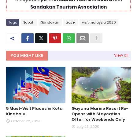
Sandakan Tourism Association
Tags
Sabah
Sandakan
travel
visit malaysia 2020
YOU MIGHT LIKE
View all
5 Must-Visit Places in Kota
Gayana Marine Resort Re-
Kinabalu
Opens with Staycation
Offer for Weekends Only
October 22, 2023
July 23, 2020