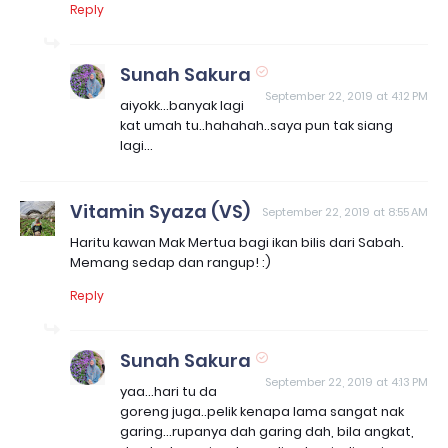
Reply
Sunah Sakura
September 22, 2019 at 4:12 PM
aiyokk...banyak lagi
kat umah tu..hahahah..saya pun tak siang
lagi...
Vitamin Syaza (VS)
September 22, 2019 at 8:55 AM
Haritu kawan Mak Mertua bagi ikan bilis dari Sabah.
Memang sedap dan rangup! :)
Reply
Sunah Sakura
September 22, 2019 at 4:13 PM
yaa...hari tu da
goreng juga..pelik kenapa lama sangat nak
garing...rupanya dah garing dah, bila angkat,