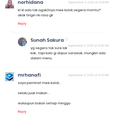
norhidana
September 4, 2019 at 4:28 PM
kt kl ada tak agak2nya mee kolok segera mcmtu?
akak tingin nk rasa gk
Reply
Sunah Sakura
September 5, 2019 at 9:59 AM
yg segera tak sure lak
kak...tapi kalo gi dapur sarawak, mungkin ada
dalam menu
mrhanafi
September 4, 2019 at 6:05 PM
saya peminat mee kolok...
selalu juak makan ..
walaupun bukan setiap minggu
Reply