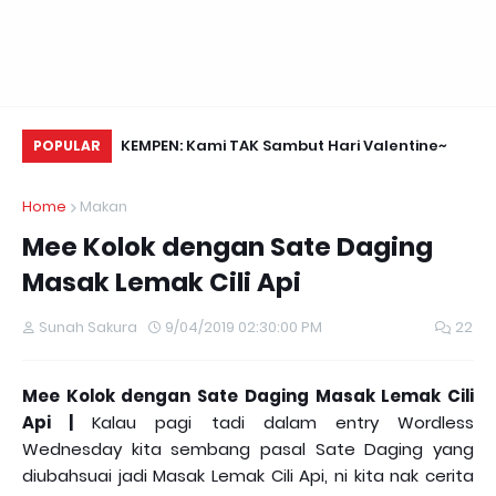
Daun Retreats,
KEMPEN: Kami TAK Sambut Hari Valentine~
Na
POPULAR
Home
Makan
Mee Kolok dengan Sate Daging
Masak Lemak Cili Api
Sunah Sakura
9/04/2019 02:30:00 PM
22
Mee Kolok dengan Sate Daging Masak Lemak Cili
Api |
Kalau pagi tadi dalam entry Wordless
Wednesday kita sembang pasal Sate Daging yang
diubahsuai jadi Masak Lemak Cili Api, ni kita nak cerita