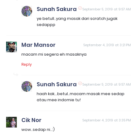
Sunah Sakura
September 5, 2019 at 9:57 AM
ye betull..yang masak dari scratch jugak
sedappp
Mar Mansor
September 4, 2019 at 3:21 PM
macam mi segera eh masaknya
Reply
Sunah Sakura
September 5, 2019 at 9:57 AM
haah kak...betul..macam masak mee sedap
atau mee indomie tu!
Cik Nor
September 4, 2019 at 3:35 PM
wow..sedap ni..:)