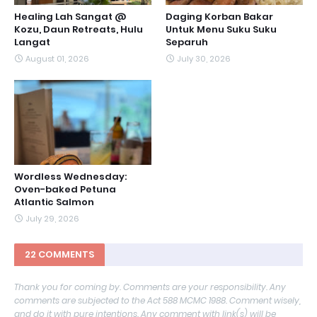
Healing Lah Sangat @
Daging Korban Bakar
Kozu, Daun Retreats, Hulu
Untuk Menu Suku Suku
Langat
Separuh
August 01, 2026
July 30, 2026
Wordless Wednesday:
Oven-baked Petuna
Atlantic Salmon
July 29, 2026
22 COMMENTS
Thank you for coming by. Comments are your responsibility. Any
comments are subjected to the Act 588 MCMC 1988. Comment wisely,
and do it with pure intentions. Any comment with link(s) will be