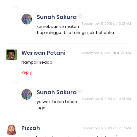
Sunah Sakura
September 5, 2019 at 10:01 AM
kamek pun sik makan
tiap minggu...bila teringin jak..hahahha
Warisan Petani
September 4, 2019 at 10:38 PM
Nampak sedap
Reply
Sunah Sakura
September 5, 2019 at 10:01 AM
ya wak, boleh tahan
juga...
Pizzah
September 5, 2019 at 12:57 AM