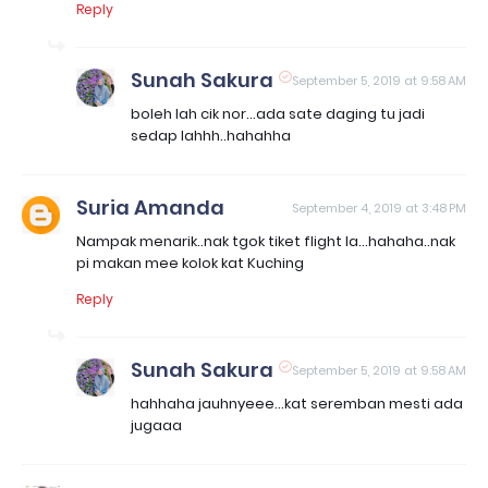
Reply
Sunah Sakura
September 5, 2019 at 9:58 AM
boleh lah cik nor...ada sate daging tu jadi
sedap lahhh..hahahha
Suria Amanda
September 4, 2019 at 3:48 PM
Nampak menarik..nak tgok tiket flight la...hahaha..nak
pi makan mee kolok kat Kuching
Reply
Sunah Sakura
September 5, 2019 at 9:58 AM
hahhaha jauhnyeee...kat seremban mesti ada
jugaaa