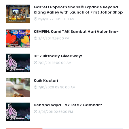
Garrett Popcorn Shops® Expands Beyond
Klang Valley with Launch of First Johor Shop
12/11/2022 09:33:00 AM
KEMPEN: Kami TAK Sambut Hari Valentine~
2/14/2011 11:59:00 PM
31-7 Birthday Giveaway!
7/01/2011 12:00:00 AM
Kuih Kasturi
7/10/2026 09:30:00 AM
Kenapa Saya Tak Letak Gambar?
3/05/2011 02:35:00 PM