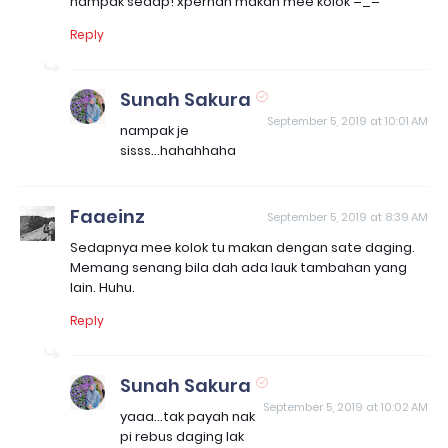
nampak sedap! xpernah makan mee kolok =_='
Reply
Sunah Sakura
September 5, 2019 at 10:01 AM
nampak je
sisss...hahahhaha
Faaeinz
September 5, 2019 at 8:39 AM
Sedapnya mee kolok tu makan dengan sate daging.
Memang senang bila dah ada lauk tambahan yang
lain. Huhu.
Reply
Sunah Sakura
September 5, 2019 at 10:02 AM
yaaa...tak payah nak
pi rebus daging lak