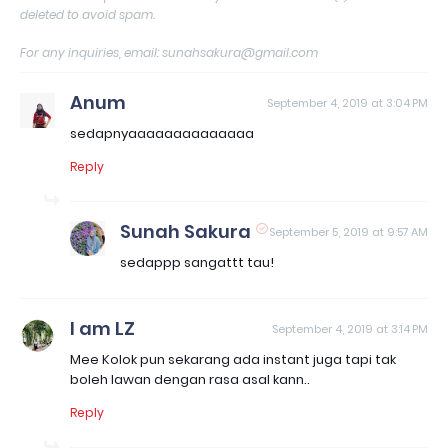
deleted to avoid spam.
For any inquiries, email: sunahsakura@gmail.com
Anum
September 4, 2019 at 3:04 PM
sedapnyaaaaaaaaaaaaaa
Reply
Sunah Sakura
September 5, 2019 at 9:57 AM
sedappp sangattt tau!
I am LZ
September 4, 2019 at 3:14 PM
Mee Kolok pun sekarang ada instant juga tapi tak
boleh lawan dengan rasa asal kann..
Reply