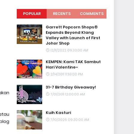
POPULAR
RECENTS
COMMENTS
Garrett Popcorn Shops®
Expands Beyond Klang
Valley with Launch of First
Johor Shop
12/11/2022 09:33:00 AM
KEMPEN: Kami TAK Sambut
Hari Valentine~
2/14/2011 11:59:00 PM
31-7 Birthday Giveaway!
 akan
7/01/2011 12:00:00 AM
Kuih Kasturi
atau
7/10/2026 09:30:00 AM
blog