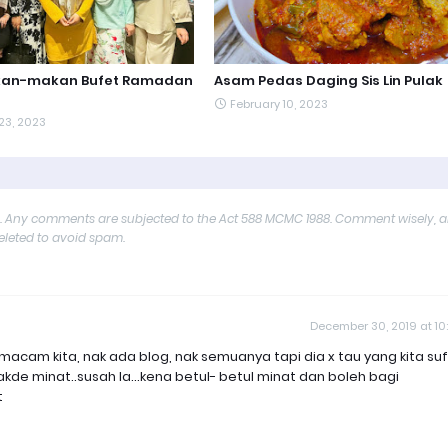
an-makan Bufet Ramadan
Asam Pedas Daging Sis Lin Pulak
February 10, 2023
23, 2023
y. Any comments are subjected to the Act 588 MCMC 1988. Comment wisely, 
deleted to avoid spam.
December 30, 2019 at 10
i macam kita, nak ada blog, nak semuanya tapi dia x tau yang kita su
kde minat..susah la...kena betul- betul minat dan boleh bagi
t