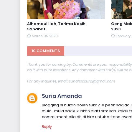
Alhamdulillah, Terima Kasih
Geng Mak
Sahabat!
2023
March 05, 2023
February 
10 COMMENTS
Thank you for coming by. Comments are your responsibilit
do it with pure intentions. Any comment with link(s) will be 
For any inquiries, email: sunahsakura@gmail.com
Suria Amanda
Blogging ni bukan boleh suka2 je petik nak jad
mula- mula nak kukuhkan platform kan..kalau ta
commitment bila dh di hire untuk attend even
Reply