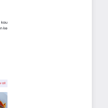
 kau
n ke
 all