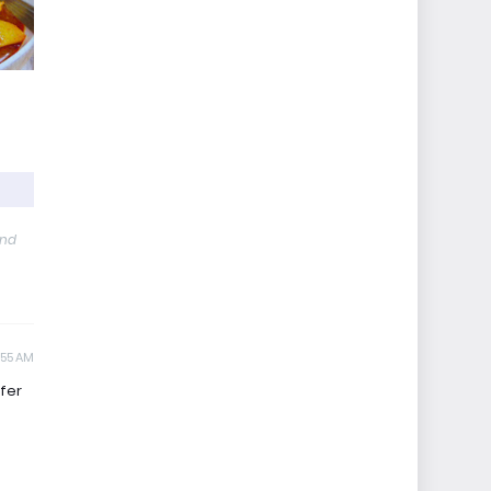
and
:55 AM
ffer