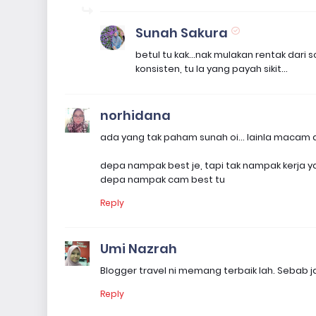
Sunah Sakura
betul tu kak...nak mulakan rentak dari
konsisten, tu la yang payah sikit...
norhidana
ada yang tak paham sunah oi... lainla macam
depa nampak best je, tapi tak nampak kerja 
depa nampak cam best tu
Reply
Umi Nazrah
Blogger travel ni memang terbaik lah. Sebab j
Reply