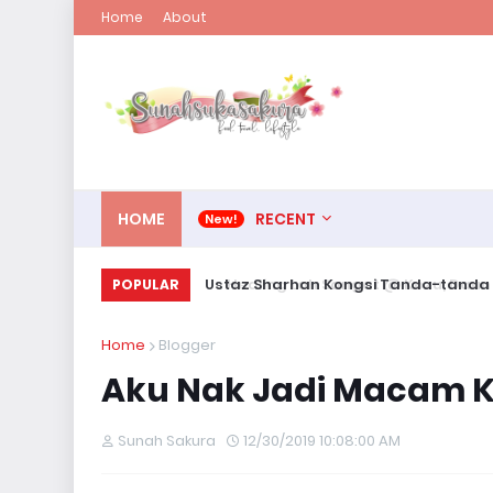
Home
About
HOME
RECENT
Ustaz Sharhan Kongsi Tanda-tanda T
POPULAR
Home
Blogger
Aku Nak Jadi Macam K
Sunah Sakura
12/30/2019 10:08:00 AM