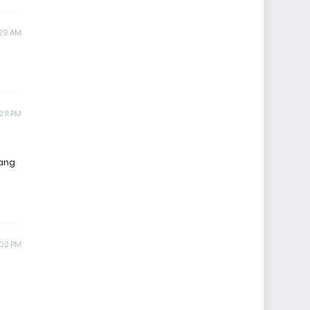
:29 AM
:11 PM
yang
:02 PM