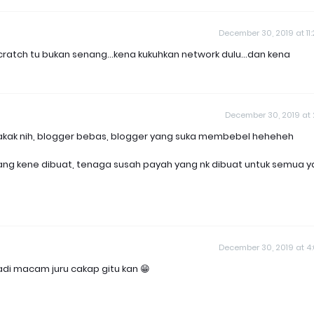
December 30, 2019 at 11
 scratch tu bukan senang...kena kukuhkan network dulu...dan kena
December 30, 2019 at 2
 akak nih, blogger bebas, blogger yang suka membebel heheheh
yang kene dibuat, tenaga susah payah yang nk dibuat untuk semua 
December 30, 2019 at 4
adi macam juru cakap gitu kan 😁