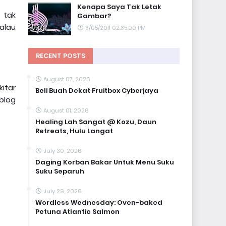
Kenapa Saya Tak Letak
 tak
Gambar?
alau
3/05/2011 02:35:00 PM
RECENT POSTS
August 07, 2026
itar
Beli Buah Dekat Fruitbox Cyberjaya
blog
August 01, 2026
Healing Lah Sangat @ Kozu, Daun
Retreats, Hulu Langat
July 30, 2026
Daging Korban Bakar Untuk Menu Suku
Suku Separuh
July 29, 2026
Wordless Wednesday: Oven-baked
Petuna Atlantic Salmon