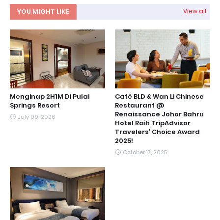
YOU MIGHT LIKE
View all
Menginap 2H1M Di Pulai
Café BLD & Wan Li Chinese
Springs Resort
Restaurant @
Renaissance Johor Bahru
July 09, 2026
Hotel Raih TripAdvisor
Travelers’ Choice Award
2025!
October 17, 2025