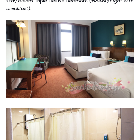
stay dalam Triple Deluxe Bedroom (
±RM160/night with
breakfast
).