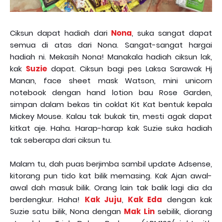
Ciksun dapat hadiah dari
Nona
, suka sangat dapat
semua di atas dari Nona. Sangat-sangat hargai
hadiah ni. Mekasih Nona! Manakala hadiah ciksun lak,
kak
Suzie
dapat. Ciksun bagi pes Laksa Sarawak Hj
Manan, face sheet mask Watson, mini unicorn
notebook dengan hand lotion bau Rose Garden,
simpan dalam bekas tin coklat Kit Kat bentuk kepala
Mickey Mouse. Kalau tak bukak tin, mesti agak dapat
kitkat aje. Haha. Harap-harap kak Suzie suka hadiah
tak seberapa dari ciksun tu.
Malam tu, dah puas berjimba sambil update Adsense,
kitorang pun tido kat bilik memasing. Kak Ajan awal-
awal dah masuk bilik. Orang lain tak balik lagi dia da
berdengkur. Haha!
Kak Juju
,
Kak Eda
dengan kak
Suzie satu bilik, Nona dengan
Mak Lin
sebilik, diorang