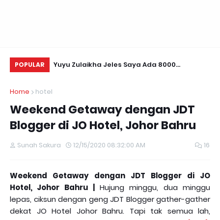
a-tanda
Yuyu Zulaikha Jeles Saya Ada 8000
KE
POPULAR
guan Jin
Followers!
Home
hotel
Weekend Getaway dengan JDT
Blogger di JO Hotel, Johor Bahru
Sunah Sakura
12/15/2020 08:32:00 AM
16
Weekend Getaway dengan JDT Blogger di JO
Hotel, Johor Bahru |
Hujung minggu, dua minggu
lepas, ciksun dengan geng JDT Blogger gather-gather
dekat JO Hotel Johor Bahru. Tapi tak semua lah,