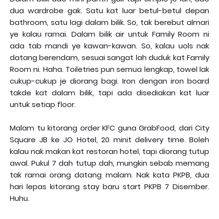
dua wardrobe gak. Satu kat luar betul-betul depan
bathroom, satu lagi dalam bilik. So, tak berebut almari
ye kalau ramai. Dalam bilik air untuk Family Room ni
ada tab mandi ye kawan-kawan. So, kalau uols nak
datang berendam, sesuai sangat lah duduk kat Family
Room ni. Haha. Toiletries pun semua lengkap, towel lak
cukup-cukup je diorang bagi. Iron dengan iron board
takde kat dalam bilik, tapi ada disediakan kat luar
untuk setiap floor.
Malam tu kitorang order KFC guna GrabFood, dari City
Square JB ke JO Hotel, 20 minit delivery time. Boleh
kalau nak makan kat restoran hotel, tapi diorang tutup
awal. Pukul 7 dah tutup dah, mungkin sebab memang
tak ramai orang datang malam. Nak kata PKPB, dua
hari lepas kitorang stay baru start PKPB 7 Disember.
Huhu.