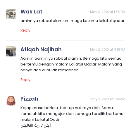
Wak Lat
May 2, 2021 at 1:36 PM
aminn ya robbal alaminn.. mugo ketemu lailatul qadar
Reply
Atiqah Najihah
May 2, 2021 at 9:18 PM
Aamiin aamiin ya rabbal alamin. Semoga kita semua
bertemu dengan malam Lailatul Qadar. Malam yang
hanya ada di bulan ramadhan.
Reply
Pizzah
May 3, 2021 at 8:15 AM
Kejap masa berlalu. tup tup nak raya dah. Sama-
samalah kita mengejar dan semoga terpilih bertemu
malam Lailatul Qadr.
آمِيْن يَا رَبَّ العَالَمِيْنَ