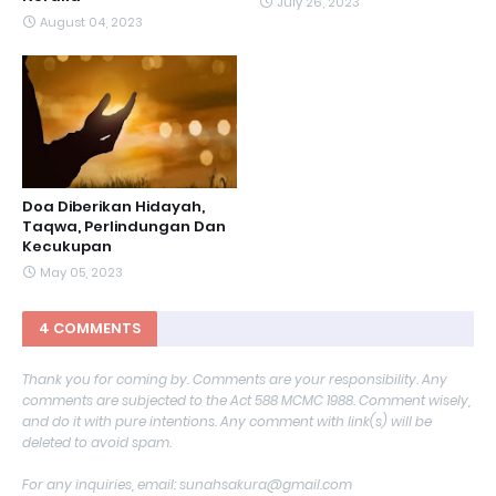
July 26, 2023
August 04, 2023
Doa Diberikan Hidayah,
Taqwa, Perlindungan Dan
Kecukupan
May 05, 2023
4 COMMENTS
Thank you for coming by. Comments are your responsibility. Any
comments are subjected to the Act 588 MCMC 1988. Comment wisely,
and do it with pure intentions. Any comment with link(s) will be
deleted to avoid spam.
For any inquiries, email: sunahsakura@gmail.com