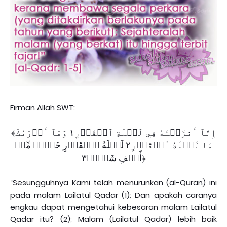
Firman Allah SWT:
﴾إِنَّآ أَنزَلۡنَٰهُ فِي لَيۡلَةِ ٱلۡقَدۡرِ١ وَمَآ أَدۡرَىٰكَ
مَا لَيۡلَةُ ٱلۡقَدۡرِ٢ لَيۡلَةُ ٱلۡقَدۡرِ خَيۡرٞ مِّنۡ
أَلۡفِ شَهۡرٖ٣﴿
“Sesungguhnya Kami telah menurunkan (al-Quran) ini
pada malam Lailatul Qadar (1); Dan apakah caranya
engkau dapat mengetahui kebesaran malam Lailatul
Qadar itu? (2); Malam (Lailatul Qadar) lebih baik