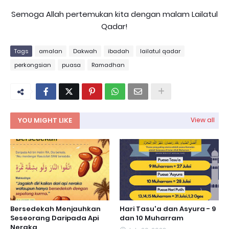
Semoga Allah pertemukan kita dengan malam Lailatul
Qadar!
Tags
amalan
Dakwah
ibadah
lailatul qadar
perkongsian
puasa
Ramadhan
YOU MIGHT LIKE
View all
Bersedekah Menjauhkan
Hari Tasu'a dan Asyura - 9
Seseorang Daripada Api
dan 10 Muharram
Neraka