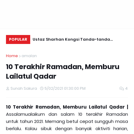
Daun Retreats,
Ustaz Sharhan Kongsi Tanda-tanda
Yu
POPULAR
Terkena Sihir, Saka dan Gangguan Jin
Fo
Home
amalan
10 Terakhir Ramadan, Memburu
Lailatul Qadar
Sunah Sakura
5/02/2021 01:30:00 PM
4
10 Terakhir Ramadan, Memburu Lailatul Qadar |
Assalamualaikum dan salam 10 terakhir Ramadan
untuk tahun 2021. Memang betul cepat sungguh masa
berlalu. Kalau sibuk dengan banyak aktiviti harian,