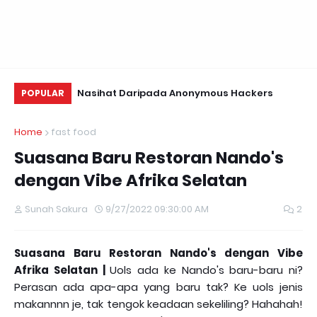
Menu Suku Suku
Nasihat Daripada Anonymous Hackers
Us
POPULAR
Te
Home
fast food
Suasana Baru Restoran Nando's
dengan Vibe Afrika Selatan
Sunah Sakura
9/27/2022 09:30:00 AM
2
Suasana Baru Restoran Nando's dengan Vibe
Afrika Selatan |
Uols ada ke Nando's baru-baru ni?
Perasan ada apa-apa yang baru tak? Ke uols jenis
makannnn je, tak tengok keadaan sekeliling? Hahahah!