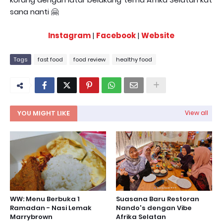
sana nanti 🤗
Instagram
|
Facebook
|
Website
Tags
fast food
food review
healthy food
YOU MIGHT LIKE
View all
WW: Menu Berbuka 1
Suasana Baru Restoran
Ramadan - Nasi Lemak
Nando's dengan Vibe
Marrybrown
Afrika Selatan