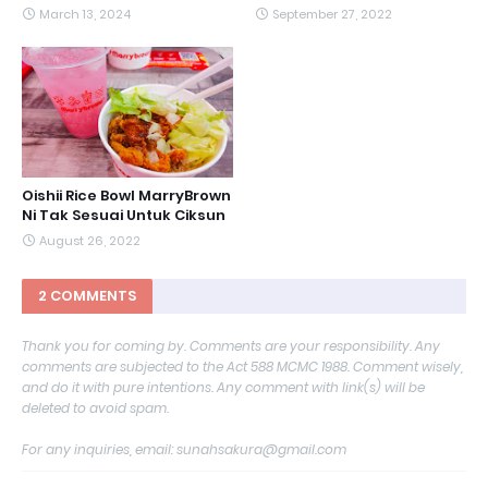
March 13, 2024
September 27, 2022
Oishii Rice Bowl MarryBrown
Ni Tak Sesuai Untuk Ciksun
August 26, 2022
2 COMMENTS
Thank you for coming by. Comments are your responsibility. Any
comments are subjected to the Act 588 MCMC 1988. Comment wisely,
and do it with pure intentions. Any comment with link(s) will be
deleted to avoid spam.
For any inquiries, email: sunahsakura@gmail.com