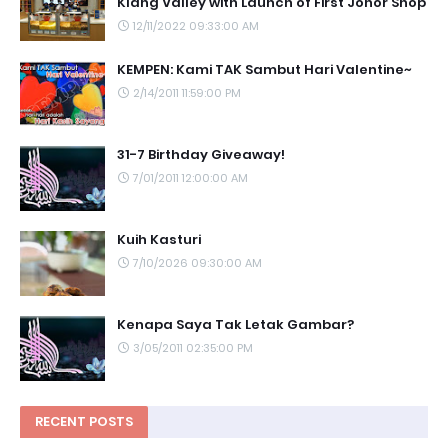
Klang Valley with Launch of First Johor Shop
12/11/2022 09:33:00 AM
KEMPEN: Kami TAK Sambut Hari Valentine~
2/14/2011 11:59:00 PM
31-7 Birthday Giveaway!
7/01/2011 12:00:00 AM
Kuih Kasturi
7/10/2026 09:30:00 AM
Kenapa Saya Tak Letak Gambar?
3/05/2011 02:35:00 PM
RECENT POSTS