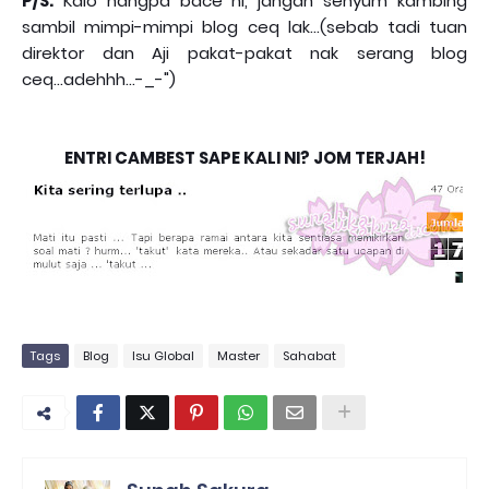
P/S:
Kalo hangpa bace ni, jangan senyum kambing
sambil mimpi-mimpi blog ceq lak...(sebab tadi tuan
direktor dan Aji pakat-pakat nak serang blog
ceq...adehhh...-_-")
ENTRI CAMBEST SAPE KALI NI? JOM TERJAH!
Tags
Blog
Isu Global
Master
Sahabat