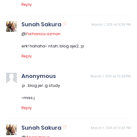
Reply
Sunah Sakura
March 1, 2011 at 10:16 PM
@
farhaniza azman
erk! hahaha~ ntah, blog aje2..:p
Reply
Anonymous
March 1, 2011 at 10:38 PM
:p . blog jer..g study
~miss j
Reply
Sunah Sakura
March 1, 2011 at 10:47 PM