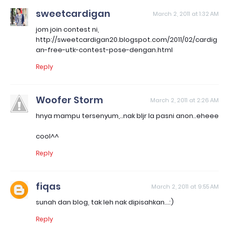
sweetcardigan
March 2, 2011 at 1:32 AM
jom join contest ni,
http://sweetcardigan20.blogspot.com/2011/02/cardig
an-free-utk-contest-pose-dengan.html
Reply
Woofer Storm
March 2, 2011 at 2:26 AM
hnya mampu tersenyum,..nak bljr la pasni anon..eheee
cool^^
Reply
fiqas
March 2, 2011 at 9:55 AM
sunah dan blog, tak leh nak dipisahkan...:)
Reply