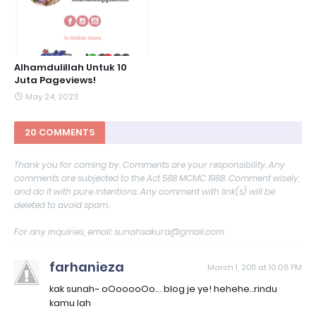
Alhamdulillah Untuk 10
Juta Pageviews!
May 24, 2023
20 COMMENTS
Thank you for coming by. Comments are your responsibility. Any
comments are subjected to the Act 588 MCMC 1988. Comment wisely,
and do it with pure intentions. Any comment with link(s) will be
deleted to avoid spam.
For any inquiries, email: sunahsakura@gmail.com
farhanieza
March 1, 2011 at 10:06 PM
kak sunah~ oOooooOo... blog je ye! hehehe..rindu
kamu lah