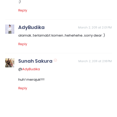
:)
Reply
AdyBudika
March 2, 2011 at 2:01 PM
alamak..terlamabt komen..hehehehe..sorry dear :)
Reply
Sunah Sakura
March 2, 2011 at 2:18 PM
@
AdyBudika
huh! merajuk!!!!
Reply