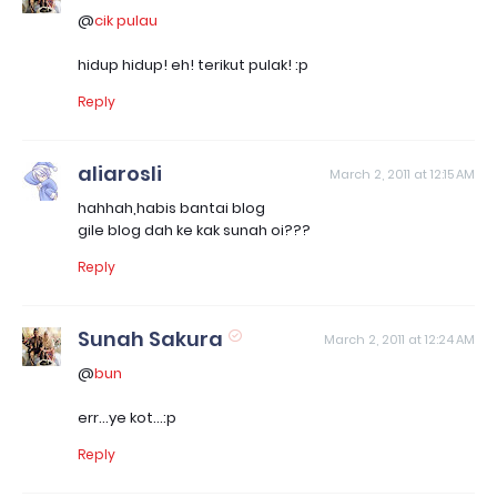
@
cik pulau
hidup hidup! eh! terikut pulak! :p
Reply
aliarosli
March 2, 2011 at 12:15 AM
hahhah,habis bantai blog
gile blog dah ke kak sunah oi???
Reply
Sunah Sakura
March 2, 2011 at 12:24 AM
@
bun
err...ye kot...:p
Reply