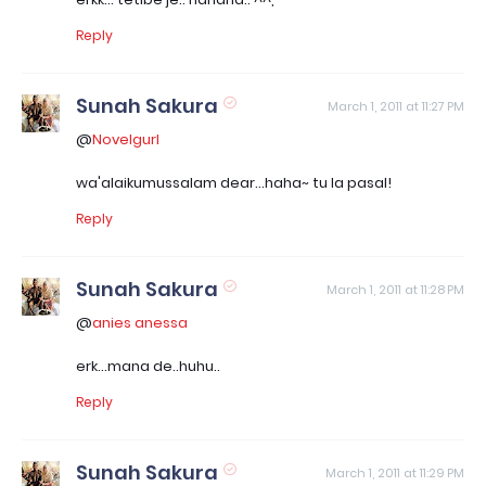
Reply
Sunah Sakura
March 1, 2011 at 11:27 PM
@
Novelgurl
wa'alaikumussalam dear...haha~ tu la pasal!
Reply
Sunah Sakura
March 1, 2011 at 11:28 PM
@
anies anessa
erk...mana de..huhu..
Reply
Sunah Sakura
March 1, 2011 at 11:29 PM