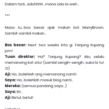
Dalam hati...adohhhh...mana ada la weh...
***
Masa tu...bos besar ajak makan kat MarryBrown.
Sambil-sambil makan...
Bos besar:
Next two weeks kita gi Tanjung Kupang
jom!
Tuan direktor:
Ha? Tanjung Kupang? Aku selalu
memancing kat situ! (sambil sengih-sengih...suka la tu!
:D)
Aji:
Ha...bolehlah ang memancing nanti!
Saya:
Ha...bolehlah masuk blog nanti...
Mereka:
(semua pandang saya...)
Saya:
Err...
Aji:
Betul, betul!