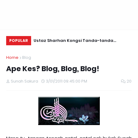
Daun Retreats,
Ustaz Sharhan Kongsi Tanda-tanda
Yu
POPULAR
Terkena Sihir, Saka dan Gangguan Jin
Fo
Home
Blog
Ape Kes? Blog, Blog, Blog!
Sunah Sakura
3/01/2011 09:45:00 PM
20