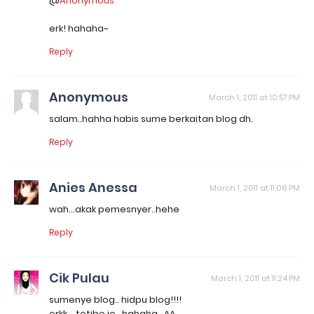
@
Anonymous
erk! hahaha~
Reply
Anonymous
March 1, 2011 at 10:57 PM
salam..hahha habis sume berkaitan blog dh.
Reply
Anies Anessa
March 1, 2011 at 11:06 PM
wah...akak pemesnyer..hehe
Reply
Cik Pulau
March 1, 2011 at 11:24 PM
sumenye blog.. hidpu blog!!!!
erkk... tetibe je.. hahaha.. ^^,