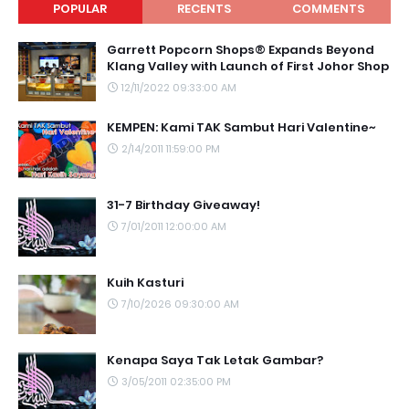
POPULAR
RECENTS
COMMENTS
Garrett Popcorn Shops® Expands Beyond
Klang Valley with Launch of First Johor Shop
12/11/2022 09:33:00 AM
KEMPEN: Kami TAK Sambut Hari Valentine~
2/14/2011 11:59:00 PM
31-7 Birthday Giveaway!
7/01/2011 12:00:00 AM
Kuih Kasturi
7/10/2026 09:30:00 AM
Kenapa Saya Tak Letak Gambar?
3/05/2011 02:35:00 PM