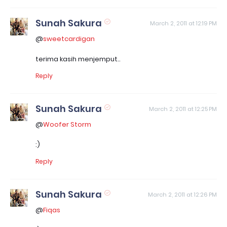
Sunah Sakura
March 2, 2011 at 12:19 PM
@
sweetcardigan
terima kasih menjemput..
Reply
Sunah Sakura
March 2, 2011 at 12:25 PM
@
Woofer Storm
:)
Reply
Sunah Sakura
March 2, 2011 at 12:26 PM
@
Fiqas