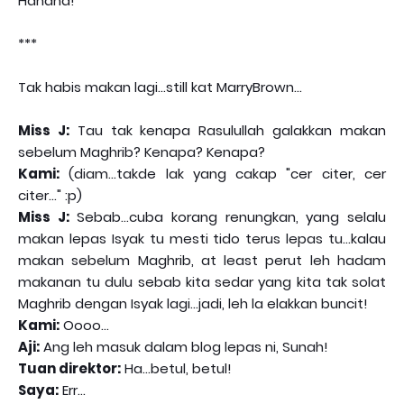
Hahaha!
***
Tak habis makan lagi...still kat MarryBrown...
Miss J:
Tau tak kenapa Rasulullah galakkan makan
sebelum Maghrib? Kenapa? Kenapa?
Kami:
(diam...takde lak yang cakap "cer citer, cer
citer..." :p)
Miss J:
Sebab...cuba korang renungkan, yang selalu
makan lepas Isyak tu mesti tido terus lepas tu...kalau
makan sebelum Maghrib, at least perut leh hadam
makanan tu dulu sebab kita sedar yang kita tak solat
Maghrib dengan Isyak lagi...jadi, leh la elakkan buncit!
Kami:
Oooo...
Aji:
Ang leh masuk dalam blog lepas ni, Sunah!
Tuan direktor:
Ha...betul, betul!
Saya:
Err...