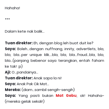
Hahaha!
***
Dalam kete nak balik...
Tuan direktor:
Eh, dengan blog leh buat duit ke?
Saya:
Boleh...dengan nuffnang, innity, advertlets, bla,
bla, bla...per unique klik....bla, bla, bla...fraud...bla, bla,
bla...(panjang bebenor saya terangkan, entah faham
ke tak! :p)
Aji:
O...pandainya...
Tuan direktor:
Anak sapa la ni!
Saya:
Anak Pak Cik Mat...
Mereka:
(diam...sambil sengih-sengih)
Saya:
Yang pasti bukan
Mat Gebu
, ok! Hahaha~
(mereka gelak sekali!)