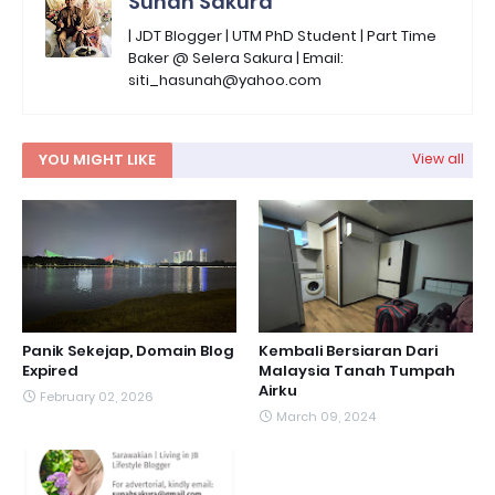
Sunah Sakura
| JDT Blogger | UTM PhD Student | Part Time
Baker @ Selera Sakura | Email:
siti_hasunah@yahoo.com
YOU MIGHT LIKE
View all
Panik Sekejap, Domain Blog
Kembali Bersiaran Dari
Expired
Malaysia Tanah Tumpah
Airku
February 02, 2026
March 09, 2024