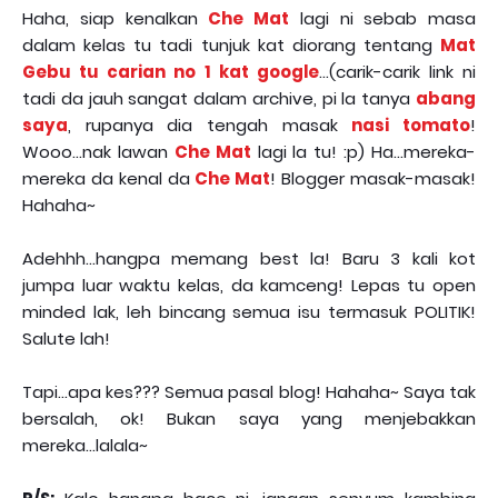
Haha, siap kenalkan
Che Mat
lagi ni sebab masa
dalam kelas tu tadi tunjuk kat diorang tentang
Mat
Gebu tu carian no 1 kat google
...(carik-carik link ni
tadi da jauh sangat dalam archive, pi la tanya
abang
saya
, rupanya dia tengah masak
nasi tomato
!
Wooo...nak lawan
Che Mat
lagi la tu! :p) Ha...mereka-
mereka da kenal da
Che Mat
! Blogger masak-masak!
Hahaha~
Adehhh...hangpa memang best la! Baru 3 kali kot
jumpa luar waktu kelas, da kamceng! Lepas tu open
minded lak, leh bincang semua isu termasuk POLITIK!
Salute lah!
Tapi...apa kes??? Semua pasal blog! Hahaha~ Saya tak
bersalah, ok! Bukan saya yang menjebakkan
mereka...lalala~