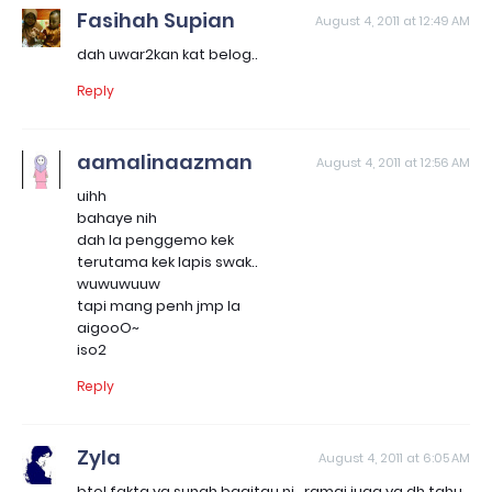
Fasihah Supian
August 4, 2011 at 12:49 AM
dah uwar2kan kat belog..
Reply
aamalinaazman
August 4, 2011 at 12:56 AM
uihh
bahaye nih
dah la penggemo kek
terutama kek lapis swak..
wuwuwuuw
tapi mang penh jmp la
aigooO~
iso2
Reply
Zyla
August 4, 2011 at 6:05 AM
btol fakta yg sunah bagitau ni.. ramai juga yg dh tahu