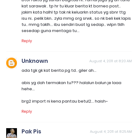
kat sarawak . tp hr tu kluar berita kt borneo post..
jakim kata halhl tp tak nk keluarkn status yg sbnr ttg
isu ni.. pelik bkn.. zyla mmg org srwk.. so nk beli kek lapis
tu.. mmg taklh... ibu sendiri buat lg sedap.. wlpn tklh
sesedap guna mentaga tu...
Reply
Unknown
August 4, 2011 at 8:20 AM
ada tgk gk kat berita pg td.. giler ah...
abis yg dah termakan tu??? halalun balun je laaa
hehe...
brg2 import ni kena pantau betul2... haish~
Reply
Pak Pis
August 4, 2011 at 8:25 AM