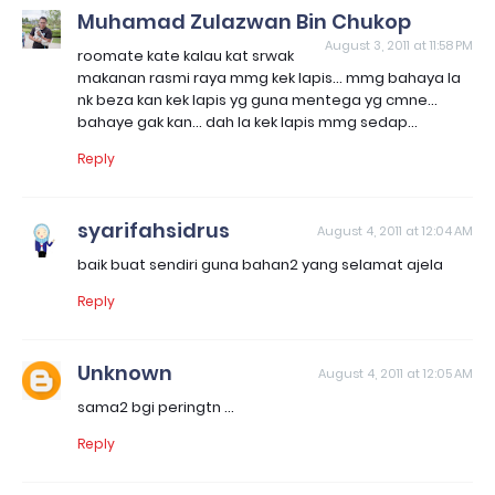
Muhamad Zulazwan Bin Chukop
August 3, 2011 at 11:58 PM
roomate kate kalau kat srwak
makanan rasmi raya mmg kek lapis... mmg bahaya la
nk beza kan kek lapis yg guna mentega yg cmne...
bahaye gak kan... dah la kek lapis mmg sedap...
Reply
syarifahsidrus
August 4, 2011 at 12:04 AM
baik buat sendiri guna bahan2 yang selamat ajela
Reply
Unknown
August 4, 2011 at 12:05 AM
sama2 bgi peringtn ...
Reply