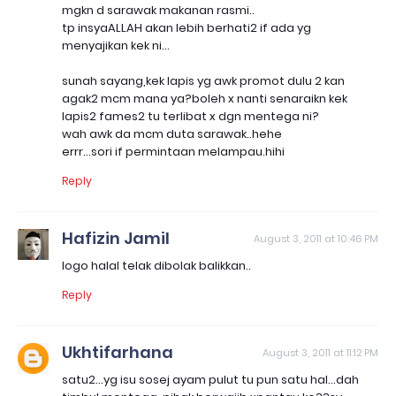
mgkn d sarawak makanan rasmi..
tp insyaALLAH akan lebih berhati2 if ada yg
menyajikan kek ni...
sunah sayang,kek lapis yg awk promot dulu 2 kan
agak2 mcm mana ya?boleh x nanti senaraikn kek
lapis2 fames2 tu terlibat x dgn mentega ni?
wah awk da mcm duta sarawak..hehe
errr...sori if permintaan melampau.hihi
Reply
Hafizin Jamil
August 3, 2011 at 10:46 PM
logo halal telak dibolak balikkan..
Reply
Ukhtifarhana
August 3, 2011 at 11:12 PM
satu2...yg isu sosej ayam pulut tu pun satu hal...dah