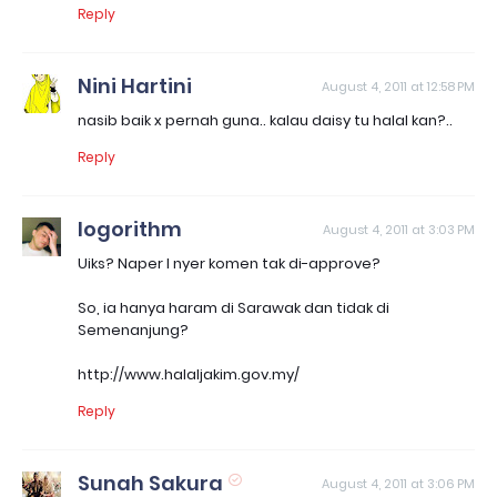
Reply
Nini Hartini
August 4, 2011 at 12:58 PM
nasib baik x pernah guna.. kalau daisy tu halal kan?..
Reply
logorithm
August 4, 2011 at 3:03 PM
Uiks? Naper I nyer komen tak di-approve?
So, ia hanya haram di Sarawak dan tidak di
Semenanjung?
http://www.halaljakim.gov.my/
Reply
Sunah Sakura
August 4, 2011 at 3:06 PM