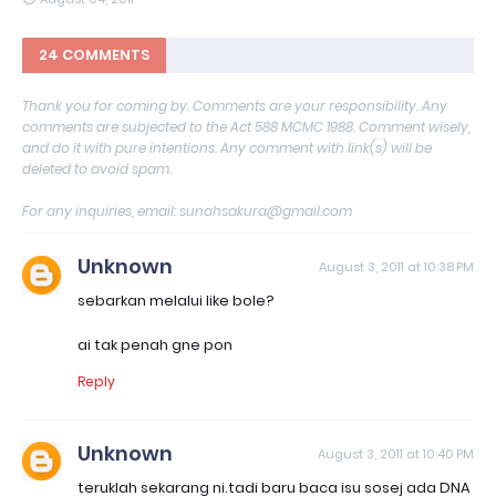
24 COMMENTS
Thank you for coming by. Comments are your responsibility. Any
comments are subjected to the Act 588 MCMC 1988. Comment wisely,
and do it with pure intentions. Any comment with link(s) will be
deleted to avoid spam.
For any inquiries, email: sunahsakura@gmail.com
Unknown
August 3, 2011 at 10:38 PM
sebarkan melalui like bole?
ai tak penah gne pon
Reply
Unknown
August 3, 2011 at 10:40 PM
teruklah sekarang ni.tadi baru baca isu sosej ada DNA