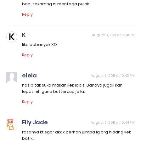
babi,sekarang ni mentega pulak
Reply
K
August 3, 2011 at 10:41 PM
like bebanyak XD
Reply
eiela
August 3, 2011 at 10:43 PM
nasib tak suka makan kek lapis. Bahaya jugak kan,
lepas nih guna buttercup je la.
Reply
Elly Jade
August 3, 2011 at 10:44 PM
rasanya kt sgor akk x pernah jumpa lg org hidang kek
batik...