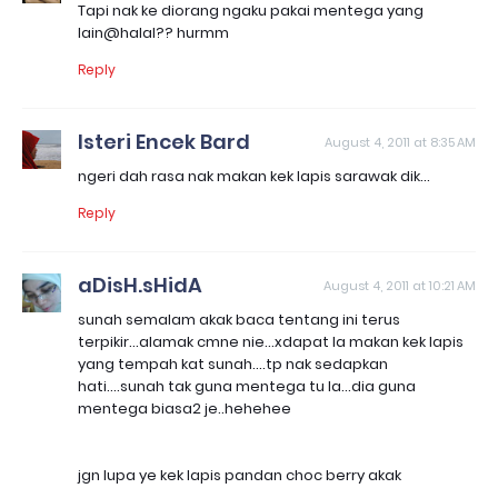
Tapi nak ke diorang ngaku pakai mentega yang
lain@halal?? hurmm
Reply
Isteri Encek Bard
August 4, 2011 at 8:35 AM
ngeri dah rasa nak makan kek lapis sarawak dik...
Reply
aDisH.sHidA
August 4, 2011 at 10:21 AM
sunah semalam akak baca tentang ini terus
terpikir...alamak cmne nie...xdapat la makan kek lapis
yang tempah kat sunah....tp nak sedapkan
hati....sunah tak guna mentega tu la...dia guna
mentega biasa2 je..hehehee
jgn lupa ye kek lapis pandan choc berry akak