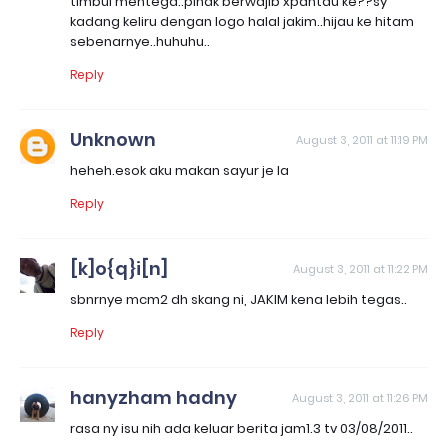
timbul mentega..pihak berwajib xpantau ke??sy
kadang keliru dengan logo halal jakim..hijau ke hitam
sebenarnye..huhuhu..
Reply
Unknown
August 3, 2011 at 11:19 PM
heheh.esok aku makan sayur je la
Reply
[k]o{q}i[n]
August 3, 2011 at 11:22 PM
sbnrnye mcm2 dh skang ni, JAKIM kena lebih tegas..
Reply
hanyzham hadny
August 3, 2011 at 11:26 PM
rasa ny isu nih ada keluar berita jam1.3 tv 03/08/2011..