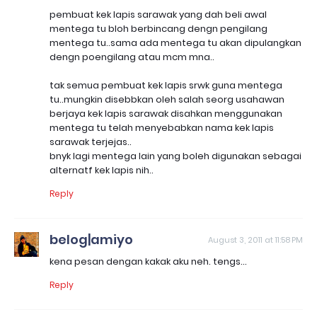
pembuat kek lapis sarawak yang dah beli awal
mentega tu bloh berbincang dengn pengilang
mentega tu..sama ada mentega tu akan dipulangkan
dengn poengilang atau mcm mna..
tak semua pembuat kek lapis srwk guna mentega
tu..mungkin disebbkan oleh salah seorg usahawan
berjaya kek lapis sarawak disahkan menggunakan
mentega tu telah menyebabkan nama kek lapis
sarawak terjejas..
bnyk lagi mentega lain yang boleh digunakan sebagai
alternatf kek lapis nih..
Reply
belog|amiyo
August 3, 2011 at 11:58 PM
kena pesan dengan kakak aku neh. tengs...
Reply