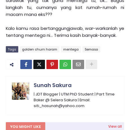
sarawak yang tak guna mentega tu, ok... Bagus
langkah tu, cumanya yang kat rumah-rumah ni
macam mana eks???
Kalo kamu rasa bertanggungjawab, war-warkanlah ye
tentang mentega ni... Terima kasih banyak-banyak.
Tags
golden churn haram
mentega
Semasa
Sunah Sakura
| JDT Blogger | UTM PhD Student | Part Time
Baker @ Selera Sakura | Email:
siti_hasunah@yahoo.com
YOU MIGHT LIKE
View all