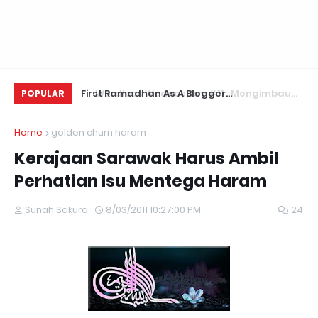
Mengimbau
First Ramadhan As A Blogger...
Ke
POPULAR
Ha
Home
golden churn haram
Kerajaan Sarawak Harus Ambil
Perhatian Isu Mentega Haram
Sunah Sakura
8/03/2011 10:27:00 PM
24