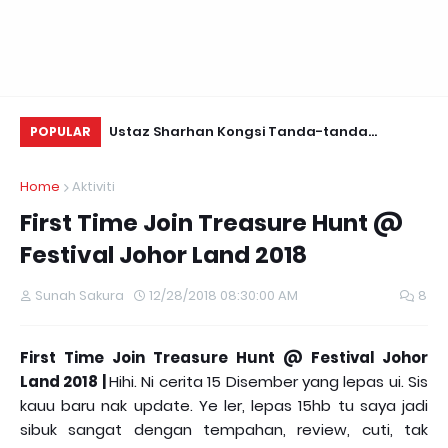
Daun Retreats,
Ustaz Sharhan Kongsi Tanda-tanda
Yu
POPULAR
Terkena Sihir, Saka dan Gangguan Jin
Fo
Home
Aktiviti
First Time Join Treasure Hunt @
Festival Johor Land 2018
Sunah Sakura
12/28/2018 08:30:00 AM
8
First Time Join Treasure Hunt @ Festival Johor
Land 2018 |
Hihi. Ni cerita 15 Disember yang lepas ui. Sis
kauu baru nak update. Ye ler, lepas 15hb tu saya jadi
sibuk sangat dengan tempahan, review, cuti, tak