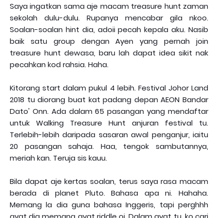
Saya ingatkan sama aje macam treasure hunt zaman
sekolah dulu-dulu. Rupanya mencabar gila nkoo.
Soalan-soalan hint dia, adoii pecah kepala aku. Nasib
baik satu group dengan Ayen yang pernah join
treasure hunt dewasa, baru lah dapat idea sikit nak
pecahkan kod rahsia. Haha.
Kitorang start dalam pukul 4 lebih. Festival Johor Land
2018 tu diorang buat kat padang depan AEON Bandar
Dato' Onn. Ada dalam 65 pasangan yang mendaftar
untuk Walking Treasure Hunt anjuran festival tu.
Terlebih-lebih daripada sasaran awal penganjur, iaitu
20 pasangan sahaja. Haa, tengok sambutannya,
meriah kan. Teruja sis kauu.
Bila dapat aje kertas soalan, terus saya rasa macam
berada di planet Pluto. Bahasa apa ni. Hahaha.
Memang la dia guna bahasa Inggeris, tapi perghhh
ayat dia memang ayat riddle oi. Dalam ayat tu, ko cari