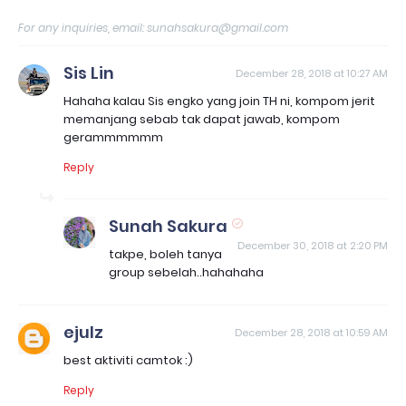
For any inquiries, email: sunahsakura@gmail.com
Sis Lin
December 28, 2018 at 10:27 AM
Hahaha kalau Sis engko yang join TH ni, kompom jerit
memanjang sebab tak dapat jawab, kompom
gerammmmmm
Reply
Sunah Sakura
December 30, 2018 at 2:20 PM
takpe, boleh tanya
group sebelah..hahahaha
ejulz
December 28, 2018 at 10:59 AM
best aktiviti camtok :)
Reply