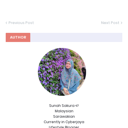
Previous Post
Next Post
AUTHOR
Sunah Sakura 🍉
Malaysian
Sarawakian
Currently in Cyberjaya
Lifestyle Blogger