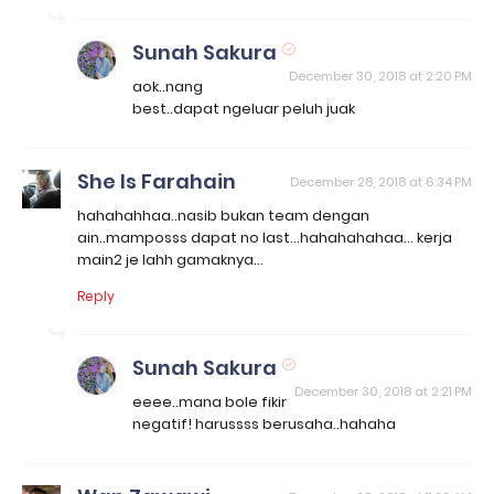
Sunah Sakura
December 30, 2018 at 2:20 PM
aok..nang
best..dapat ngeluar peluh juak
She Is Farahain
December 28, 2018 at 6:34 PM
hahahahhaa..nasib bukan team dengan
ain..mamposss dapat no last...hahahahahaa... kerja
main2 je lahh gamaknya...
Reply
Sunah Sakura
December 30, 2018 at 2:21 PM
eeee..mana bole fikir
negatif! harussss berusaha..hahaha