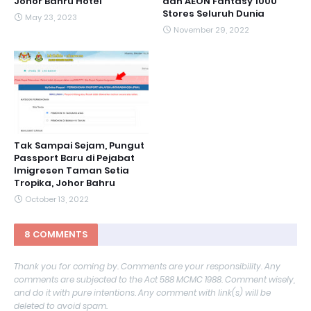
Johor Bahru Hotel
dan AEON Fantasy 1000
Stores Seluruh Dunia
May 23, 2023
November 29, 2022
Tak Sampai Sejam, Pungut
Passport Baru di Pejabat
Imigresen Taman Setia
Tropika, Johor Bahru
October 13, 2022
8 COMMENTS
Thank you for coming by. Comments are your responsibility. Any
comments are subjected to the Act 588 MCMC 1988. Comment wisely,
and do it with pure intentions. Any comment with link(s) will be
deleted to avoid spam.