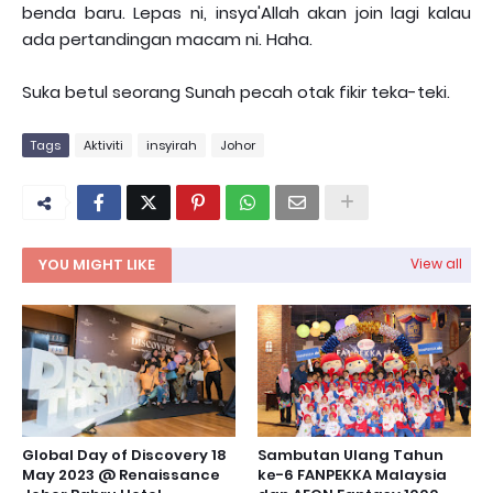
benda baru. Lepas ni, insya'Allah akan join lagi kalau
ada pertandingan macam ni. Haha.
Suka betul seorang Sunah pecah otak fikir teka-teki.
Tags
Aktiviti
insyirah
Johor
YOU MIGHT LIKE
View all
Global Day of Discovery 18
Sambutan Ulang Tahun
May 2023 @ Renaissance
ke-6 FANPEKKA Malaysia