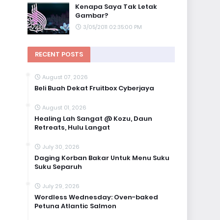
Kenapa Saya Tak Letak
Gambar?
3/05/2011 02:35:00 PM
RECENT POSTS
August 07, 2026
Beli Buah Dekat Fruitbox Cyberjaya
August 01, 2026
Healing Lah Sangat @ Kozu, Daun
Retreats, Hulu Langat
July 30, 2026
Daging Korban Bakar Untuk Menu Suku
Suku Separuh
July 29, 2026
Wordless Wednesday: Oven-baked
Petuna Atlantic Salmon