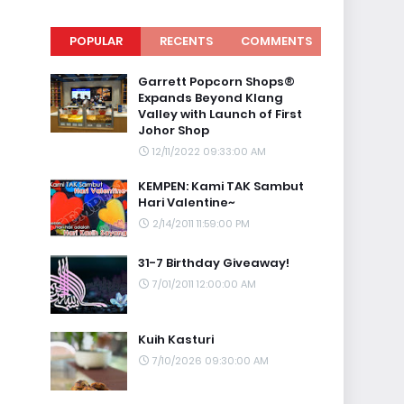
POPULAR
RECENTS
COMMENTS
Garrett Popcorn Shops®
Expands Beyond Klang
Valley with Launch of First
Johor Shop
12/11/2022 09:33:00 AM
KEMPEN: Kami TAK Sambut
Hari Valentine~
2/14/2011 11:59:00 PM
31-7 Birthday Giveaway!
7/01/2011 12:00:00 AM
Kuih Kasturi
7/10/2026 09:30:00 AM