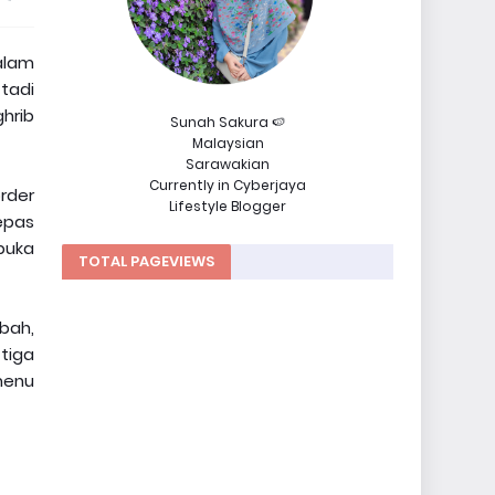
lam
 tadi
hrib
Sunah Sakura 🍉
Malaysian
Sarawakian
Currently in Cyberjaya
rder
Lifestyle Blogger
epas
buka
TOTAL PAGEVIEWS
bah,
 tiga
menu