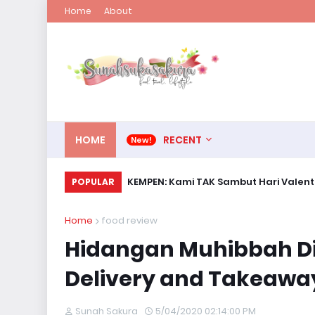
Home
About
HOME
RECENT
KEMPEN: Kami TAK Sambut Hari Valent
POPULAR
Home
food review
Hidangan Muhibbah D
Delivery and Takeaway
Sunah Sakura
5/04/2020 02:14:00 PM