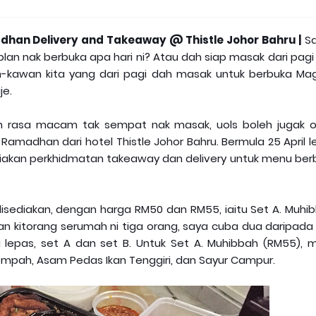
han Delivery and Takeaway @ Thistle Johor Bahru |
Sa
an nak berbuka apa hari ni? Atau dah siap masak dari pagi
n-kawan kita yang dari pagi dah masak untuk berbuka Mag
je.
an rasa macam tak sempat nak masak, uols boleh jugak o
madhan dari hotel Thistle Johor Bahru. Bermula 25 April l
ediakan perkhidmatan takeaway dan delivery untuk menu ber
isediakan, dengan harga RM50 dan RM55, iaitu Set A. Muhib
bkan kitorang serumah ni tiga orang, saya cuba dua daripada
 lepas, set A dan set B. Untuk Set A. Muhibbah (RM55), 
mpah, Asam Pedas Ikan Tenggiri, dan Sayur Campur.