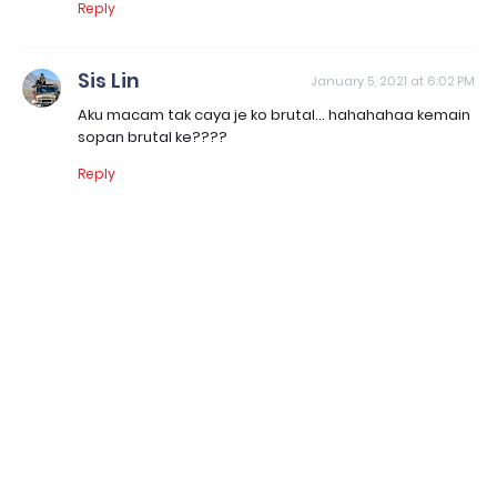
Reply
Sis Lin
January 5, 2021 at 6:02 PM
Aku macam tak caya je ko brutal... hahahahaa kemain
sopan brutal ke????
Reply