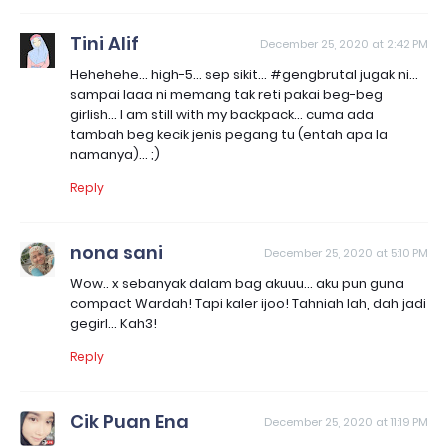
Tini Alif
December 25, 2020 at 2:42 PM
Hehehehe... high-5... sep sikit... #gengbrutal jugak ni...
sampai laaa ni memang tak reti pakai beg-beg
girlish... I am still with my backpack... cuma ada
tambah beg kecik jenis pegang tu (entah apa la
namanya)... ;)
Reply
nona sani
December 25, 2020 at 5:10 PM
Wow.. x sebanyak dalam bag akuuu... aku pun guna
compact Wardah! Tapi kaler ijoo! Tahniah lah, dah jadi
gegirl... Kah3!
Reply
Cik Puan Ena
December 25, 2020 at 11:19 PM