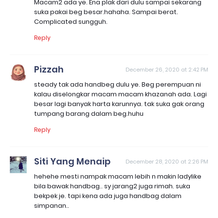
Macam2 ada ye. Ena plak dari dulu sampai sekarang
suka pakai beg besar.hahaha. Sampai berat.
Complicated sungguh.
Reply
Pizzah
December 26, 2020 at 2:42 PM
steady tak ada handbeg dulu ye. Beg perempuan ni
kalau diselongkar macam macam khazanah ada. Lagi
besar lagi banyak harta karunnya. tak suka gak orang
tumpang barang dalam beg.huhu
Reply
Siti Yang Menaip
December 28, 2020 at 2:26 PM
hehehe mesti nampak macam lebih n makin ladylike
bila bawak handbag.. sy jarang2 juga rimah. suka
bekpek je. tapi kena ada juga handbag dalam
simpanan..