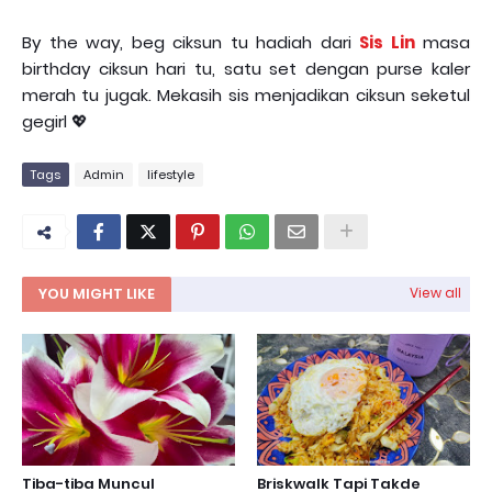
By the way, beg ciksun tu hadiah dari
Sis Lin
masa
birthday ciksun hari tu, satu set dengan purse kaler
merah tu jugak. Mekasih sis menjadikan ciksun seketul
gegirl 💖
Tags
Admin
lifestyle
YOU MIGHT LIKE
View all
Tiba-tiba Muncul
Briskwalk Tapi Takde