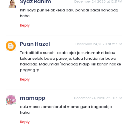
Syaz Rahim
December 24, 2020 at 12:21 PM
hihi saya pun sejak kerja baru pandai pakai handbag
hehe
Reply
Puan Hazel
December 24, 2020 at 2:17 PM
Terbalik kita sunah.. akak sejak jd surirumah ni kalau
keluar selalu bawa purse je. kalau function br bawa
handbag. Maklumlah 'handbag hidup' kiri kanan nak ke
pegang :p
Reply
mamapp
December 24, 2020 at 3:07 PM
dulu masa zaman brutal mama guna bagpack je
haha
Reply