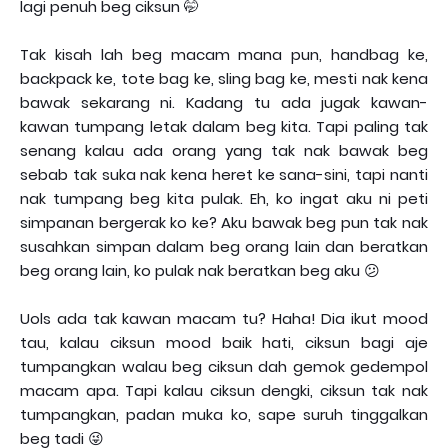
lagi penuh beg ciksun 🤭
Tak kisah lah beg macam mana pun, handbag ke,
backpack ke, tote bag ke, sling bag ke, mesti nak kena
bawak sekarang ni. Kadang tu ada jugak kawan-
kawan tumpang letak dalam beg kita. Tapi paling tak
senang kalau ada orang yang tak nak bawak beg
sebab tak suka nak kena heret ke sana-sini, tapi nanti
nak tumpang beg kita pulak. Eh, ko ingat aku ni peti
simpanan bergerak ko ke? Aku bawak beg pun tak nak
susahkan simpan dalam beg orang lain dan beratkan
beg orang lain, ko pulak nak beratkan beg aku 😕
Uols ada tak kawan macam tu? Haha! Dia ikut mood
tau, kalau ciksun mood baik hati, ciksun bagi aje
tumpangkan walau beg ciksun dah gemok gedempol
macam apa. Tapi kalau ciksun dengki, ciksun tak nak
tumpangkan, padan muka ko, sape suruh tinggalkan
beg tadi 😜