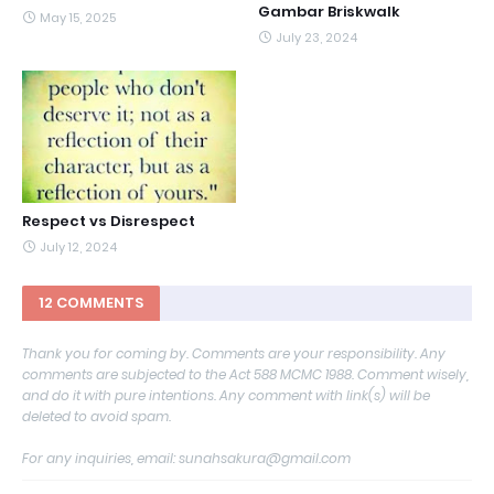
Gambar Briskwalk
May 15, 2025
July 23, 2024
Respect vs Disrespect
July 12, 2024
12 COMMENTS
Thank you for coming by. Comments are your responsibility. Any
comments are subjected to the Act 588 MCMC 1988. Comment wisely,
and do it with pure intentions. Any comment with link(s) will be
deleted to avoid spam.
For any inquiries, email: sunahsakura@gmail.com