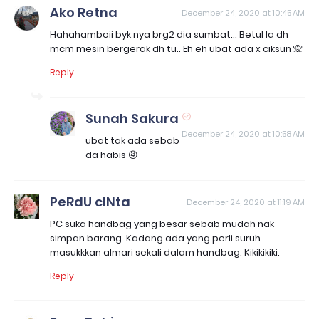
Ako Retna
December 24, 2020 at 10:45 AM
Hahahamboii byk nya brg2 dia sumbat... Betul la dh
mcm mesin bergerak dh tu.. Eh eh ubat ada x ciksun 🙊
Reply
Sunah Sakura
December 24, 2020 at 10:58 AM
ubat tak ada sebab
da habis 😝
PeRdU cINta
December 24, 2020 at 11:19 AM
PC suka handbag yang besar sebab mudah nak
simpan barang. Kadang ada yang perli suruh
masukkkan almari sekali dalam handbag. Kikikikiki.
Reply