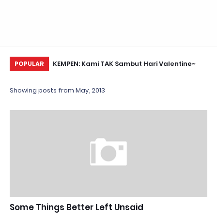
Daun Retreats,
KEMPEN: Kami TAK Sambut Hari Valentine~
Me
POPULAR
Showing posts from May, 2013
Some Things Better Left Unsaid