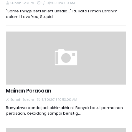
Sunah Sakura
5/30/2013 11:41:00 AM
"Some things better left unsaid..." Itu kata Firman Ebrahim
dalam I Love You, Stupid…
Mainan Perasaan
Sunah Sakura
5/30/2013 10:53:00 AM
Banyaknye benda jadi akhir-akhir ni. Banyak betul permainan
perasaan. Kekadang sampai beristig…