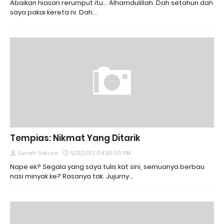
Abaikan hiasan rerumput itu... Alhamdulillah. Dah setahun dah
saya pakai kereta ni. Dah…
Tempias: Nikmat Yang Ditarik
Sunah Sakura
5/21/2013 04:36:00 PM
Nape ek? Segala yang saya tulis kat sini, semuanya berbau
nasi minyak ke? Rasanya tak. Jujurny…