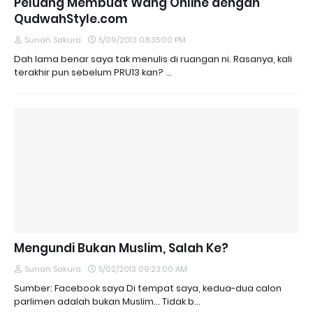
Peluang Membuat Wang Online dengan
QudwahStyle.com
Sunah Sakura
5/09/2013 08:35:00 PM
Dah lama benar saya tak menulis di ruangan ni. Rasanya, kali
terakhir pun sebelum PRU13 kan? …
Mengundi Bukan Muslim, Salah Ke?
Sunah Sakura
5/02/2013 09:23:00 AM
Sumber: Facebook saya Di tempat saya, kedua-dua calon
parlimen adalah bukan Muslim... Tidak b…