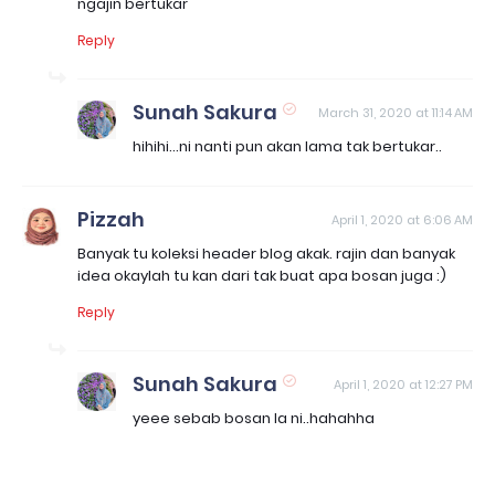
ngajin bertukar
Reply
Sunah Sakura
March 31, 2020 at 11:14 AM
hihihi...ni nanti pun akan lama tak bertukar..
Pizzah
April 1, 2020 at 6:06 AM
Banyak tu koleksi header blog akak. rajin dan banyak
idea okaylah tu kan dari tak buat apa bosan juga :)
Reply
Sunah Sakura
April 1, 2020 at 12:27 PM
yeee sebab bosan la ni..hahahha