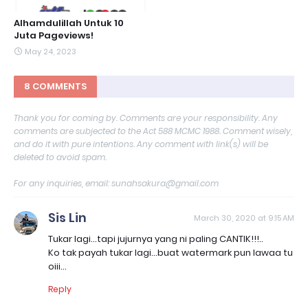
Alhamdulillah Untuk 10
Juta Pageviews!
May 24, 2023
8 COMMENTS
Thank you for coming by. Comments are your responsibility. Any
comments are subjected to the Act 588 MCMC 1988. Comment wisely,
and do it with pure intentions. Any comment with link(s) will be
deleted to avoid spam.
For any inquiries, email: sunahsakura@gmail.com
Sis Lin
March 30, 2020 at 9:15 AM
Tukar lagi...tapi jujurnya yang ni paling CANTIK!!!..
Ko tak payah tukar lagi...buat watermark pun lawaa tu
oiii...
Reply