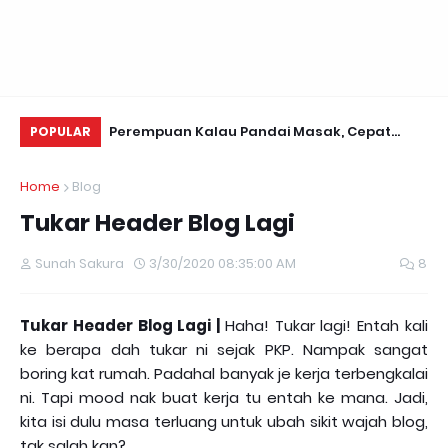
a 8000
Perempuan Kalau Pandai Masak, Cepat
JO
POPULAR
Kawen...
Home
Blog
Tukar Header Blog Lagi
Sunah Sakura
3/30/2020 08:35:00 AM
8
Tukar Header Blog Lagi |
Haha! Tukar lagi! Entah kali
ke berapa dah tukar ni sejak PKP. Nampak sangat
boring kat rumah. Padahal banyak je kerja terbengkalai
ni. Tapi mood nak buat kerja tu entah ke mana. Jadi,
kita isi dulu masa terluang untuk ubah sikit wajah blog,
tak salah kan?