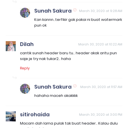
Sunah Sakura
March 30, 2020 at 9:28 AM
Kan kannn..terfikir gak pakai ni buat watermark
pun ok
Dilah
March 30, 2020 at 10:22 AM
cantik sunah header baru tu.. header akak aritu pun
saje je try nak tukar2.. haha
Reply
Sunah Sakura
March 30, 2020 at 11:57 AM
hahaha maceh akakkkk
sitirohaida
March 30, 2020 at 3:00 PM
Macam dah lama pulak tak buat header.. Kalau dulu