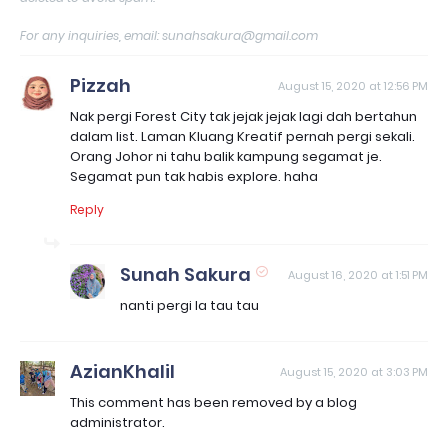
For any inquiries, email: sunahsakura@gmail.com
Pizzah
August 15, 2020 at 12:56 PM
Nak pergi Forest City tak jejak jejak lagi dah bertahun
dalam list. Laman Kluang Kreatif pernah pergi sekali.
Orang Johor ni tahu balik kampung segamat je.
Segamat pun tak habis explore. haha
Reply
Sunah Sakura
August 16, 2020 at 1:51 PM
nanti pergi la tau tau
AzianKhalil
August 15, 2020 at 3:03 PM
This comment has been removed by a blog
administrator.