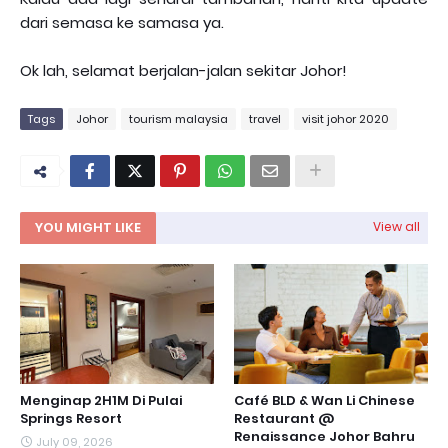
dari semasa ke samasa ya.
Ok lah, selamat berjalan-jalan sekitar Johor!
Tags
Johor
tourism malaysia
travel
visit johor 2020
YOU MIGHT LIKE
View all
Menginap 2H1M Di Pulai
Café BLD & Wan Li Chinese
Springs Resort
Restaurant @
Renaissance Johor Bahru
July 09, 2026