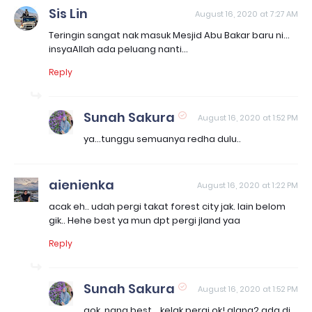
Sis Lin
August 16, 2020 at 7:27 AM
Teringin sangat nak masuk Mesjid Abu Bakar baru ni...
insyaAllah ada peluang nanti...
Reply
Sunah Sakura
August 16, 2020 at 1:52 PM
ya...tunggu semuanya redha dulu..
aienienka
August 16, 2020 at 1:22 PM
acak eh.. udah pergi takat forest city jak. lain belom
gik.. Hehe best ya mun dpt pergi jland yaa
Reply
Sunah Sakura
August 16, 2020 at 1:52 PM
aok, nang best....kelak pergi ok! alang2 ada di