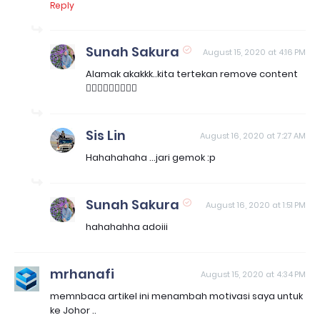
Reply
Sunah Sakura
August 15, 2020 at 4:16 PM
Alamak akakkk..kita tertekan remove content
🤦🏻‍♀️🤦🏻‍♀️🤦🏻‍♀️
Sis Lin
August 16, 2020 at 7:27 AM
Hahahahaha ...jari gemok :p
Sunah Sakura
August 16, 2020 at 1:51 PM
hahahahha adoiii
mrhanafi
August 15, 2020 at 4:34 PM
memnbaca artikel ini menambah motivasi saya untuk
ke Johor ..