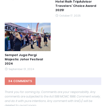
Hotel Raih TripAdvisor
Travelers’ Choice Award
2025!
October 17, 2025
Sempat Juga Pergi
Majestic Johor Festival
2024
September 01, 2024
34 COMMENTS
Thank you for coming by. Comments are your responsibility. Any
comments are subjected to the Act 588 MCMC 1988. Comment wisely,
and do it with pure intentions. Any comment with link(s) will be
deleted to avoid spam.