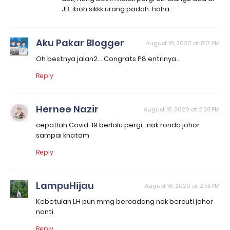
JB..iboh sikkk urang padah..haha
Aku Pakar Blogger
August 18, 2020 at 8:17 AM
Oh bestnya jalan2... Congrats P8 entrinya...
Reply
Hernee Nazir
August 18, 2020 at 2:28 PM
cepatlah Covid-19 berlalu pergi.. nak ronda johor
sampai khatam
Reply
LampuHijau
August 18, 2020 at 2:55 PM
Kebetulan LH pun mmg bercadang nak bercuti johor
nanti.
Reply