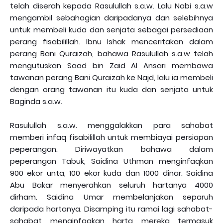
telah diserah kepada Rasulullah s.a.w. Lalu Nabi s.a.w
mengambil sebahagian daripadanya dan selebihnya
untuk membeli kuda dan senjata sebagai persediaan
perang fisabilillah. Ibnu Ishak menceritakan dalam
perang Bani Quraizah, bahawa Rasulullah s.a.w telah
mengutuskan Saad bin Zaid Al Ansari membawa
tawanan perang Bani Quraizah ke Najd, lalu ia membeli
dengan orang tawanan itu kuda dan senjata untuk
Baginda s.a.w.
Rasulullah s.a.w. menggalakkan para sahabat
memberi infaq fisabilillah untuk membiayai persiapan
peperangan. Diriwayatkan bahawa dalam
peperangan Tabuk, Saidina Uthman menginfaqkan
900 ekor unta, 100 ekor kuda dan 1000 dinar. Saidina
Abu Bakar menyerahkan seluruh hartanya 4000
dirham. Saidina Umar membelanjakan separuh
daripada hartanya. Disamping itu ramai lagi sahabat-
sahabat menginfaqkan harta mereka termasuk