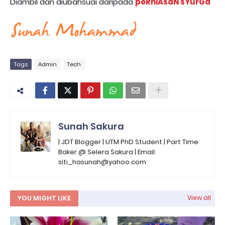
Diambil dan diubahsuai daripada
peRhiAsaN sYurGa
Tags
Admin
Tech
Sunah Sakura
| JDT Blogger | UTM PhD Student | Part Time
Baker @ Selera Sakura | Email:
siti_hasunah@yahoo.com
YOU MIGHT LIKE
View all