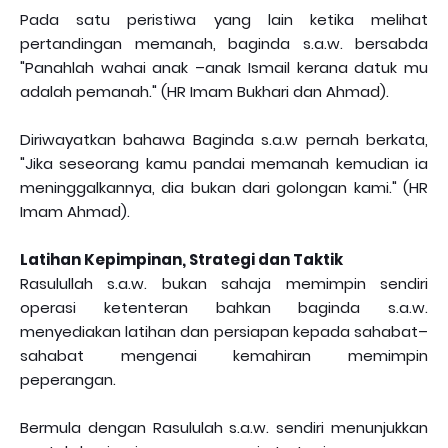
Pada satu peristiwa yang lain ketika melihat
pertandingan memanah, baginda s.a.w. bersabda
"Panahlah wahai anak –anak Ismail kerana datuk mu
adalah pemanah." (HR Imam Bukhari dan Ahmad).
Diriwayatkan bahawa Baginda s.a.w pernah berkata,
"Jika seseorang kamu pandai memanah kemudian ia
meninggalkannya, dia bukan dari golongan kami." (HR
Imam Ahmad).
Latihan Kepimpinan, Strategi dan Taktik
Rasulullah s.a.w. bukan sahaja memimpin sendiri
operasi ketenteran bahkan baginda s.a.w.
menyediakan latihan dan persiapan kepada sahabat–
sahabat mengenai kemahiran memimpin
peperangan.
Bermula dengan Rasululah s.a.w. sendiri menunjukkan