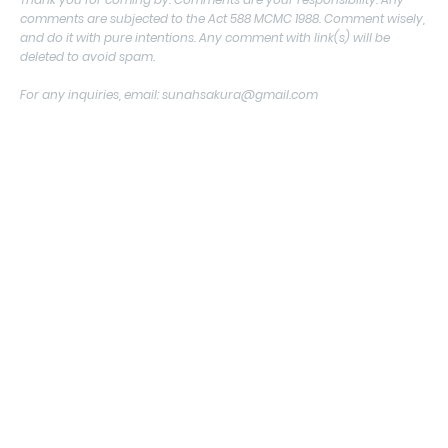
comments are subjected to the Act 588 MCMC 1988. Comment wisely,
and do it with pure intentions. Any comment with link(s) will be
deleted to avoid spam.
For any inquiries, email: sunahsakura@gmail.com