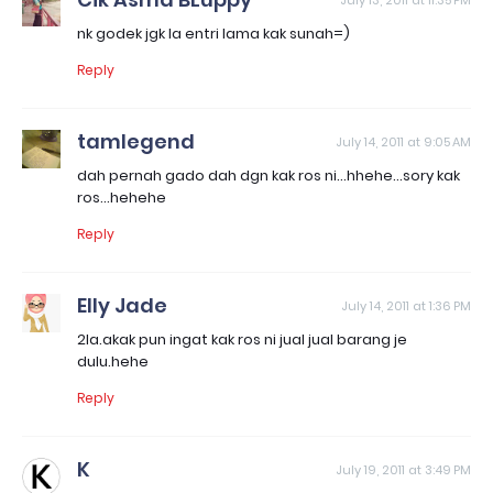
July 13, 2011 at 11:35 PM
nk godek jgk la entri lama kak sunah=)
Reply
tamlegend
July 14, 2011 at 9:05 AM
dah pernah gado dah dgn kak ros ni...hhehe...sory kak
ros...hehehe
Reply
Elly Jade
July 14, 2011 at 1:36 PM
2la.akak pun ingat kak ros ni jual jual barang je
dulu.hehe
Reply
K
July 19, 2011 at 3:49 PM