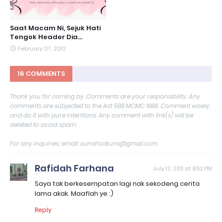
Saat Macam Ni, Sejuk Hati
Tengok Header Dia...
February 07, 2012
16 COMMENTS
Thank you for coming by. Comments are your responsibility. Any
comments are subjected to the Act 588 MCMC 1988. Comment wisely,
and do it with pure intentions. Any comment with link(s) will be
deleted to avoid spam.
For any inquiries, email: sunahsakura@gmail.com
Rafidah Farhana
July 13, 2011 at 8:52 PM
Saya tak berkesempatan lagi nak sekodeng cerita
lama akak. Maaflah ye :)
Reply