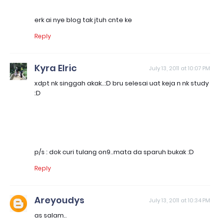
erk ai nye blog tak jtuh cnte ke
Reply
Kyra Elric
July 13, 2011 at 10:07 PM
xdpt nk singgah akak..:D bru selesai uat keja n nk study
:D
p/s : dok curi tulang on9..mata da sparuh bukak :D
Reply
Areyoudys
July 13, 2011 at 10:34 PM
as salam..