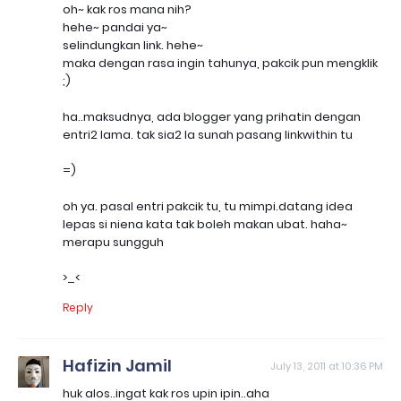
oh~ kak ros mana nih?
hehe~ pandai ya~
selindungkan link. hehe~
maka dengan rasa ingin tahunya, pakcik pun mengklik
;)
ha..maksudnya, ada blogger yang prihatin dengan
entri2 lama. tak sia2 la sunah pasang linkwithin tu
=)
oh ya. pasal entri pakcik tu, tu mimpi.datang idea
lepas si niena kata tak boleh makan ubat. haha~
merapu sungguh
>_<
Reply
Hafizin Jamil
July 13, 2011 at 10:36 PM
huk alos..ingat kak ros upin ipin..aha