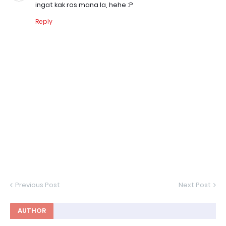
ingat kak ros mana la, hehe :P
Reply
Previous Post
Next Post
AUTHOR