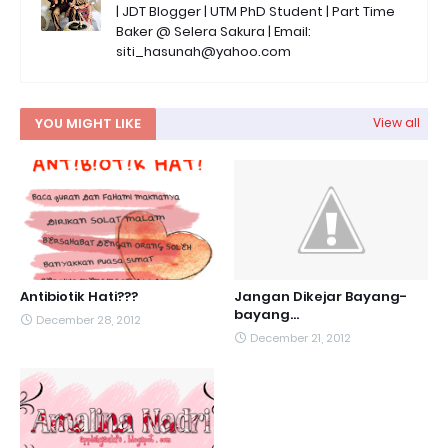
| JDT Blogger | UTM PhD Student | Part Time
Baker @ Selera Sakura | Email:
siti_hasunah@yahoo.com
YOU MIGHT LIKE
View all
Antibiotik Hati???
Jangan Dikejar Bayang-
bayang...
December 28, 2012
December 21, 2012