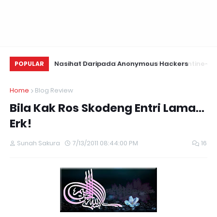
i Valentine~
Nasihat Daripada Anonymous Hackers
Us
POPULAR
Te
Home
Blog Review
Bila Kak Ros Skodeng Entri Lama...
Erk!
Sunah Sakura
7/13/2011 08:44:00 PM
16