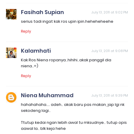
Fasihah Supian
July 13, 2011 at 9:02 PM
serius tadi ingat kak ros upin ipin.heheheheehe
Reply
Kalamhati
July 13, 2011 at 9:08 PM
Kak Ros Niena ropanya..hihihi..akak panggil dia
niena..=)
Reply
Niena Muhammad
July 13, 2011 at 9:39 PM
hahahahaha.... adeh.. akak baru pas makan, jap lgi nk
sekodeng lagi..
Ttutup kedai ngan lebih awal tu mksudnye.. tutup opis
aawal la.. blk keja hehe