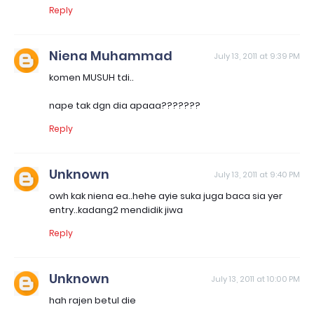
Reply
Niena Muhammad
July 13, 2011 at 9:39 PM
komen MUSUH tdi..
nape tak dgn dia apaaa???????
Reply
Unknown
July 13, 2011 at 9:40 PM
owh kak niena ea..hehe ayie suka juga baca sia yer
entry..kadang2 mendidik jiwa
Reply
Unknown
July 13, 2011 at 10:00 PM
hah rajen betul die