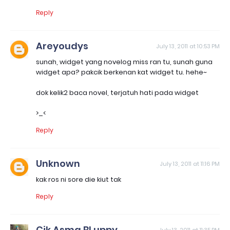
Reply
Areyoudys
July 13, 2011 at 10:53 PM
sunah, widget yang novelog miss ran tu, sunah guna
widget apa? pakcik berkenan kat widget tu. hehe~
dok kelik2 baca novel, terjatuh hati pada widget
>_<
Reply
Unknown
July 13, 2011 at 11:16 PM
kak ros ni sore die kiut tak
Reply
Cik Asma BLuppy